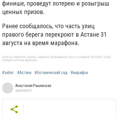
финише, проведут лотерею и розыгрыш
ценных призов.
Ранее сообщалось, что часть улиц
правого берега перекроют в Астане 31
августа на время марафона.
Если вы заметили ошибку, выделите необходимый текст и нажмите Ctrl+Enter, чтобы
сообщить об этом редакции
#забег
#Астана
#ботанический сад
#марафон
Анастасия Рашевская
журналист