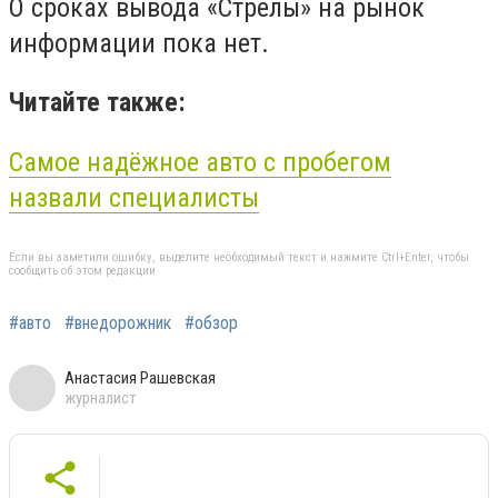
О сроках вывода «Стрелы» на рынок
информации пока нет.
Читайте также:
Самое надёжное
авто
с пробегом
назвали специалисты
Если вы заметили ошибку, выделите необходимый текст и нажмите Ctrl+Enter, чтобы
сообщить об этом редакции
#авто
#внедорожник
#обзор
Анастасия Рашевская
журналист