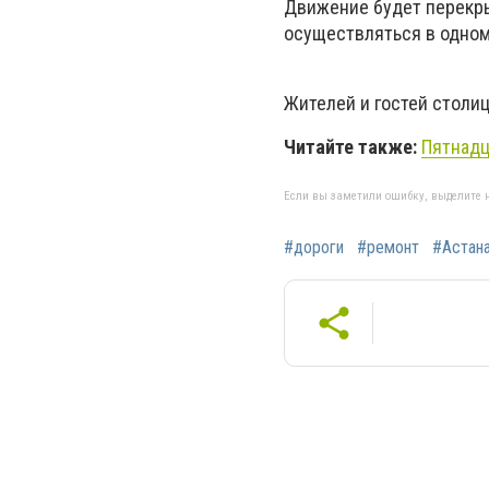
Движение будет перекры
осуществляться в одном 
Жителей и гостей столи
Читайте также:
Пятнадц
Если вы заметили ошибку, выделите н
#дороги
#ремонт
#Астан