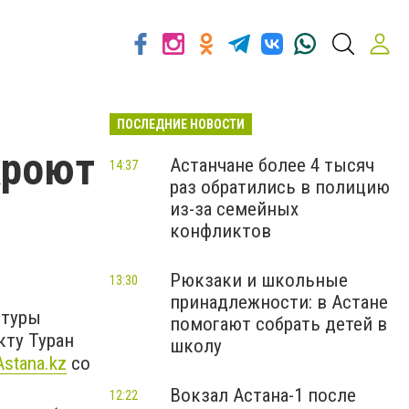
ПОСЛЕДНИЕ НОВОСТИ
кроют
Астанчане более 4 тысяч
14:37
раз обратились в полицию
из-за семейных
конфликтов
Рюкзаки и школьные
13:30
принадлежности: в Астане
ктуры
помогают собрать детей в
кту Туран
школу
Astana.kz
со
Вокзал Астана-1 после
12:22