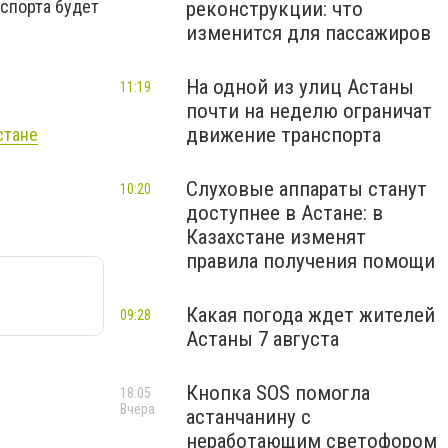
спорта будет
реконструкции: что
изменится для пассажиров
На одной из улиц Астаны
11:19
почти на неделю ограничат
движение транспорта
стане
Слуховые аппараты станут
10:20
доступнее в Астане: в
Казахстане изменят
правила получения помощи
Какая погода ждет жителей
09:28
Астаны 7 августа
Кнопка SOS помогла
18:05
Вчера
астанчанину с
неработающим светофором