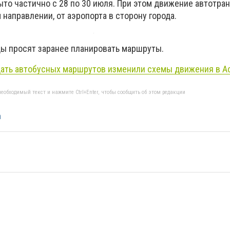
то частично с 28 по 30 июля. При этом движение автотран
направлении, от аэропорта в сторону города.
цы просят заранее планировать маршруты.
ать автобусных маршрутов изменили схемы движения в А
еобходимый текст и нажмите Ctrl+Enter, чтобы сообщить об этом редакции
а