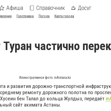
Афиша
Справочник
Досуг
явления
Горсправка
Погода
Карта города
 Туран частично пере
Иллюстративное фото: inAstana.kz
рта и развития дорожно-транспортной инфрастру
 среднему ремонту дорожного полотна по проспе
 Хусеин бен Талал до кольца Жулдыз, передаёт
in
ьный сайт акимата Астаны.