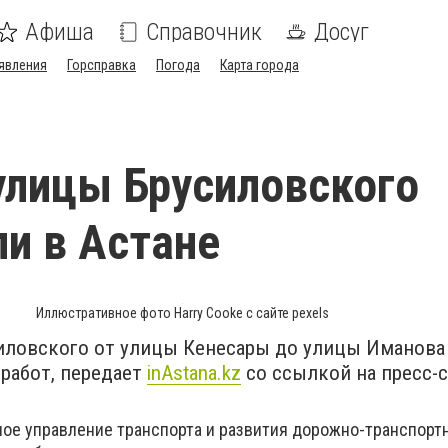
Афиша
Справочник
Досуг
явления
Горсправка
Погода
Карта города
улицы Брусиловского
и в Астане
Иллюстративное фото Harry Cooke с сайте pexels
иловского от улицы Кенесары до улицы Иманова
работ, передает
inAstana.kz
со ссылкой на пресс-
ное управление транспорта и развития дорожно-транспорт