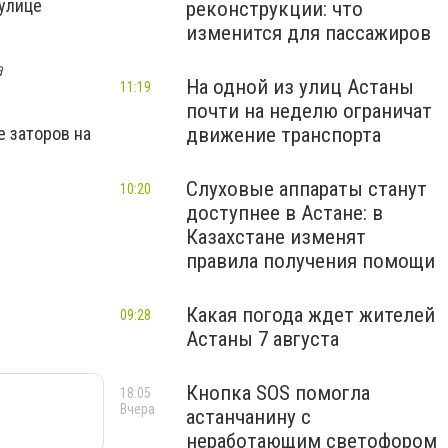
 улице
реконструкции: что
изменится для пассажиров
а
На одной из улиц Астаны
11:19
почти на неделю ограничат
движение транспорта
е заторов на
Слуховые аппараты станут
10:20
доступнее в Астане: в
Казахстане изменят
правила получения помощи
Какая погода ждет жителей
09:28
Астаны 7 августа
Кнопка SOS помогла
18:05
Вчера
астанчанину с
неработающим светофором