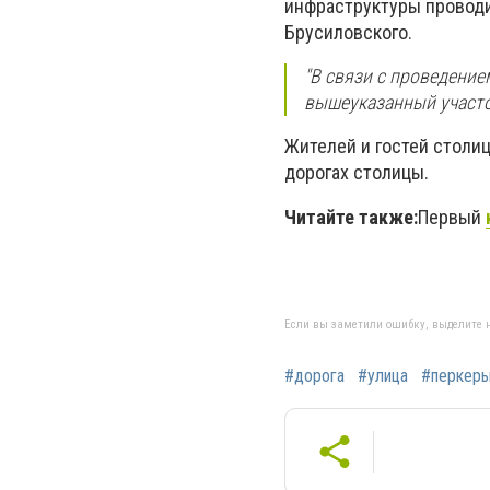
инфраструктуры проводи
Брусиловского.
"В связи с проведение
вышеуказанный участо
Жителей и гостей столиц
дорогах столицы.
Читайте также:
Первый
Если вы заметили ошибку, выделите н
#дорога
#улица
#перкер