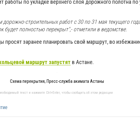
т работы по укладке верхнего слоя дорожного полотна по
м дорожно-строительных работ с 30 по 31 мая текущего год
к будет полностью перекрыт",- отметили в ведомстве.
ы просят заранее планировать свой маршрут, во избежани
кольцевой маршрут запустят
в Астане.
Схема перекрытия, Пресс-служба акимата Астаны
еобходимый текст и нажмите Ctrl+Enter, чтобы сообщить об этом редакции
ытие