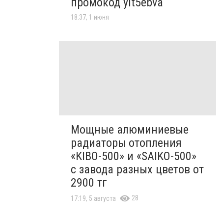
промокод yit5ebva
18:37, 1 июня
Мощные алюминиевые
радиаторы отопления
«KIBO-500» и «SAIKO-500»
с завода разных цветов от
2900 тг
28
17:19, 5 августа