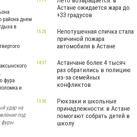
Лето возвращается: в
17:17
Астане ожидается жара до
ьона
+33 градусов
о района днем
тдыха в
Непотушенная спичка стала
15:20
причиной пожара
автомобиля в Астане
твертого
Астанчане более 4 тысяч
14:37
Жаксынского
раз обратились в полицию
.
из-за семейных
о фура
конфликтов
поломка и
Рюкзаки и школьные
13:30
ый удар на
принадлежности: в Астане
авление под
помогают собрать детей в
п фуры
школу