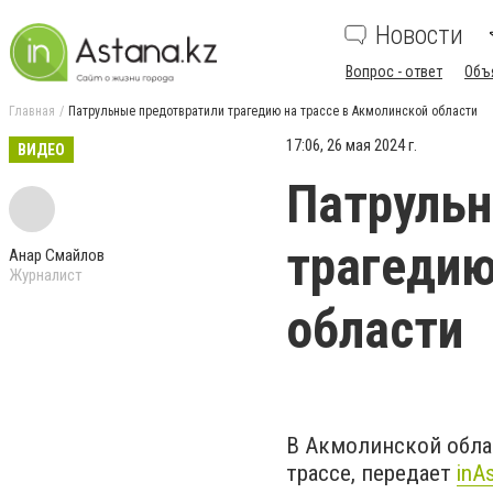
Новости
Вопрос - ответ
Объ
Главная
Патрульные предотвратили трагедию на трассе в Акмолинской области
17:06, 26 мая 2024 г.
ВИДЕО
Патрульн
трагедию
Анар Смайлов
Журналист
области
В Акмолинской обла
трассе, передает
inA