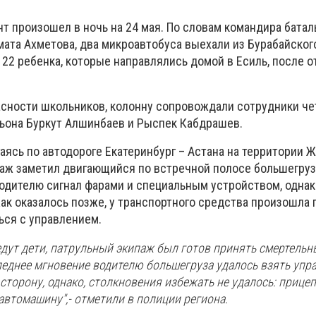
т произошел в ночь на 24 мая. По словам командира батал
мата Ахметова, два микроавтобуса выехали из Бурабайског
ь 22 ребенка, которые направлялись домой в Есиль, после о
сности школьников, колонну сопровождали сотрудники че
льона Буркут Алшинбаев и Рыспек Кабдрашев.
гаясь по автодороге Екатеринбург – Астана на территории 
паж заметил двигающийся по встречной полосе большегруз
одителю сигнал фарами и специальным устройством, однак
ак оказалось позже, у транспортного средства произошла 
ься с управлением.
едут дети, патрульный экипаж был готов принять смертельн
следнее мгновение водителю большегруза удалось взять упр
 сторону, однако, столкновения избежать не удалось: прице
автомашину",- отметили в полиции региона.