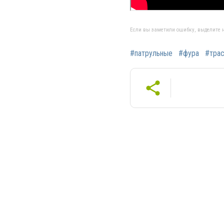
Если вы заметили ошибку, выделите н
#патрульные
#фура
#тра