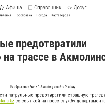
Афиша
Справочник
Досуг
явления
Горсправка
Погода
Карта города
ые предотвратили
 на трассе в Акмолин
Изображение Franz P. Sauerteig с сайта Pixabay
сти патрульные предотвратили страшную трагед
stana.kz
со ссылкой на пресс-службу департамент