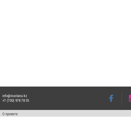
info@inastana.kz
+7 (700) 978 78 35
О проекте
Свидетельство № 17812-СИ от 26 июля 2019 года
Все права защищены. Ретрансляция и цитирование материалов разрешается при ука