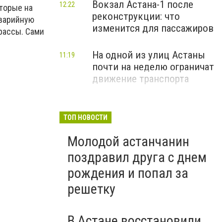
Вокзал Астана-1 после
12:22
торые на
реконструкции: что
аварийную
изменится для пассажиров
трассы.
Сами
На одной из улиц Астаны
11:19
почти на неделю ограничат
движение транспорта
ТОП НОВОСТИ
Молодой астанчанин
поздравил друга с днем
рождения и попал за
решетку
В Астане восстановили