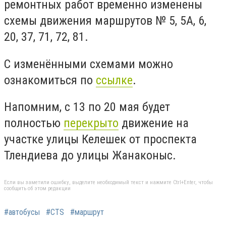
ремонтных работ временно изменены
схемы движения маршрутов № 5, 5А, 6,
20, 37, 71, 72, 81.
С изменёнными схемами можно
ознакомиться по
ссылке
.
Напомним,
с 13 по 20 мая будет
полностью
перекрыто
движение на
участке улицы Келешек от проспекта
Тлендиева до улицы Жанаконыс.
Если вы заметили ошибку, выделите необходимый текст и нажмите Ctrl+Enter, чтобы
сообщить об этом редакции
#автобусы
#CTS
#маршрут