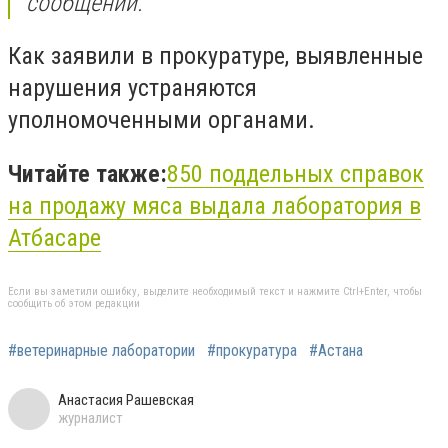
сообщении.
Как заявили в прокуратуре, выявленные
нарушения устраняются
уполномоченными органами.
Читайте также:
850 поддельных справок
на продажу
мяса
выдала лаборатория в
Атбасаре
Если вы заметили ошибку, выделите необходимый текст и нажмите Ctrl+Enter, чтобы
сообщить об этом редакции
#ветеринарные лаборатории
#прокуратура
#Астана
Анастасия Рашевская
журналист