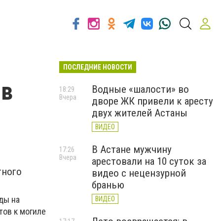
ПОСЛЕДНИЕ НОВОСТИ
 в
Водные «шалости» во
18:29
Вчера
дворе ЖК привели к аресту
двух жителей Астаны
ВИДЕО
В Астане мужчину
17:26
Вчера
арестовали на 10 суток за
тного
видео с нецензурной
бранью
ды на
ВИДЕО
тов к могиле