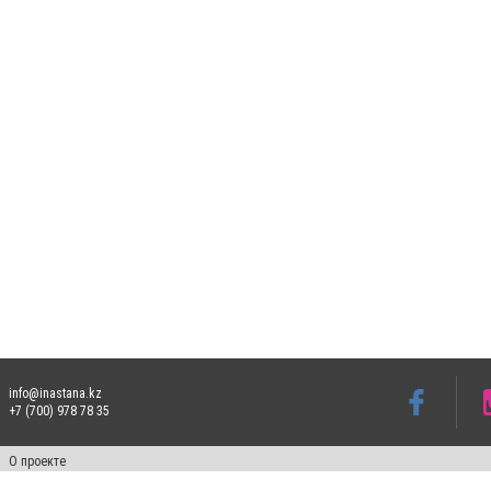
info@inastana.kz
+7 (700) 978 78 35
О проекте