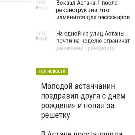
Вокзал Астана-1 после
12:22
Вчера
реконструкции: что
изменится для пассажиров
На одной из улиц Астаны
11:19
Вчера
почти на неделю ограничат
движение транспорта
ТОП НОВОСТИ
Молодой астанчанин
поздравил друга с днем
рождения и попал за
решетку
В Астане восстановили