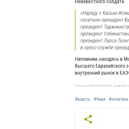
Неизвестного солдата.
«Наряду с Касым-Жом
посетили президент Б
президент Таджикиста
президент Узбекистан
президент Лаоса Тхонг
в пресс-службе презид
Напомним, находясь в М
Высшего Евразийского э
внутренний рынок в ЕАЭ
Если вы заметили ошибку, выделите н
#власть
#9мая
#политика