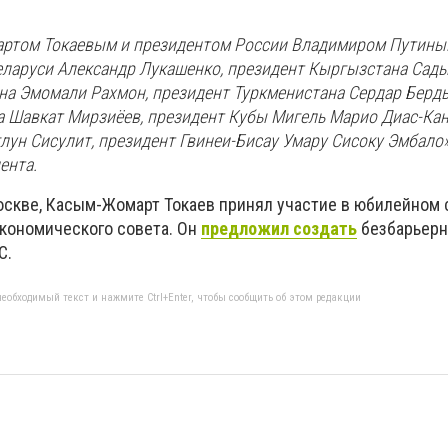
артом Токаевым и президентом России Владимиром Путины
еларуси Александр Лукашенко, президент Кыргызстана Сад
на Эмомали Рахмон, президент Туркменистана Сердар Берд
а Шавкат Мирзиёев, президент Кубы Мигель Марио Диас-Кан
лун Сисулит, президент Гвинеи-Бисау Умару Сисоку Эмбало»
ента.
оскве, Касым-Жомарт Токаев принял участие в юбилейном
кономического совета. Он
предложил создать
безбарьер
С.
еобходимый текст и нажмите Ctrl+Enter, чтобы сообщить об этом редакции