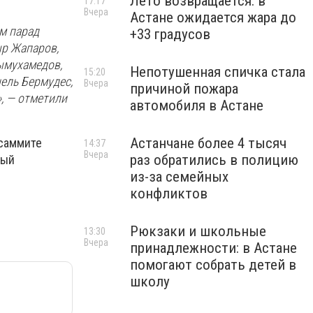
Лето возвращается: в
17:17
Вчера
Астане ожидается жара до
м парад
+33 градусов
ыр Жапаров,
ымухамедов,
Непотушенная спичка стала
15:20
ель Бермудес,
Вчера
причиной пожара
, — отметили
автомобиля в Астане
Астанчане более 4 тысяч
 саммите
14:37
Вчера
раз обратились в полицию
ный
из-за семейных
конфликтов
Рюкзаки и школьные
13:30
Вчера
принадлежности: в Астане
помогают собрать детей в
школу