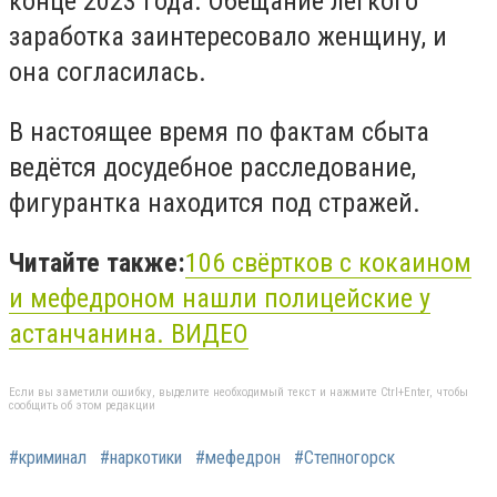
конце 2023 года. Обещание лёгкого
заработка заинтересовало женщину, и
она согласилась.
В настоящее время по фактам сбыта
ведётся досудебное расследование,
фигурантка находится под стражей.
Читайте также:
106 свёртков с кокаином
и мефедроном нашли полицейские у
астанчанина. ВИДЕО
Если вы заметили ошибку, выделите необходимый текст и нажмите Ctrl+Enter, чтобы
сообщить об этом редакции
#криминал
#наркотики
#мефедрон
#Степногорск