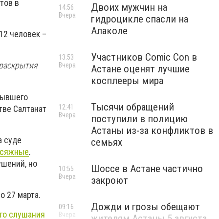
тов в
Двоих мужчин на
14:56
Вчера
гидроцикле спасли на
Алаколе
12 человек –
Участников Comic Con в
13:53
 раскрытия
Вчера
Астане оценят лучшие
косплееры мира
бывшего
Тысячи обращений
12:41
тве Салтанат
Вчера
поступили в полицию
Астаны из-за конфликтов в
а суде
семьях
исяжные
.
ушений, но
Шоссе в Астане частично
10:55
Вчера
закроют
о 27 марта.
Дожди и грозы обещают
09:16
го слушания
Вчера
жителям Астаны 5 августа