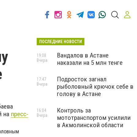
ПОСЛЕДНИЕ НОВОСТИ
лу
Вандалов в Астане
19:08
Вчера
наказали на 5 млн тенге
е
Подросток загнал
17:47
Вчера
рыболовный крючок себе в
голову в Астане
баева
Контроль за
16:04
й на
пресс-
Вчера
мототранспортом усилили
в Акмолинской области
головным