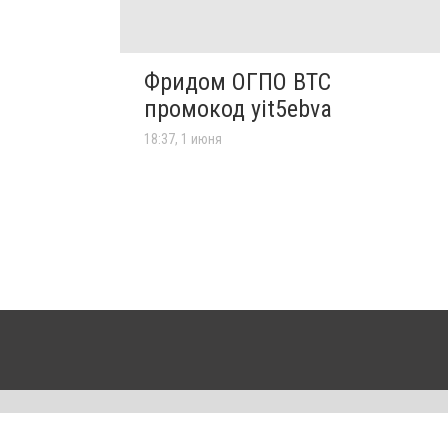
Фридом ОГПО ВТС
промокод yit5ebva
18:37, 1 июня