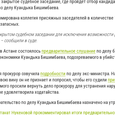
 закрытое судебное заседание, где пройдёт отбор кандида
по делу Куандыка Бишимбаева.
рмирована коллегия присяжных заседателей в количестве 
 запасных.
акрытом судебном заседании для исключения возможности
– сообщили в суде.
 в Астане состоялось
предварительное слушание
по делу 
экономики Куандыка Бишимбаева, подозреваемого в убийс
я прокурор озвучила
подробности
по делу экс-министра. Н
вою вину он не признает и попросил, чтобы его судили
пр
мого просили вернуть дело прокурору для устранения нар
не удовлетворила ходатайства.
рательство по делу Куандыка Бишимбаева назначено на утр
лтанат Нукеновой прокомментировал итоги предварительно