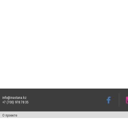
info@inastana.kz
+7 (700) 978 78 35
О проекте
Свидетельство № 17812-СИ от 26 июля 2019 года