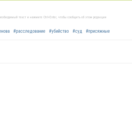
еобходимый текст и нажмите Ctrl+Enter, чтобы сообщить об этом редакции
енова
#расследование
#убийство
#суд
#присяжные