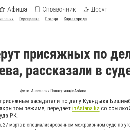
Афиша
Справочник
Досуг
явления
Горсправка
Погода
Карта города
рут присяжных по де
ва, рассказали в суд
Фото: Анастасия Палагутина/inAstana
 присяжные заседатели по делу Куандыка Бишим
 закрытом режиме, передаёт
inАstana.kz
со ссылко
уда РК.
и, 27 марта в специализированном межрайонном суде по у