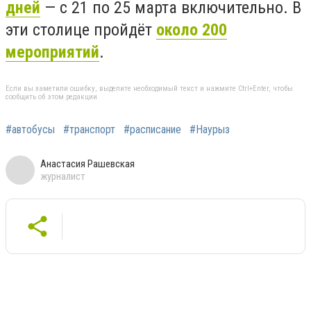
дней
— с 21 по 25 марта включительно. В
эти столице
пройдёт
около 200
мероприятий
.
Если вы заметили ошибку, выделите необходимый текст и нажмите Ctrl+Enter, чтобы
сообщить об этом редакции
#автобусы
#транспорт
#расписание
#Наурыз
Анастасия Рашевская
журналист