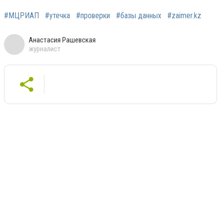
#МЦРИАП
#утечка
#проверки
#базы данных
#zaimer.kz
Анастасия Рашевская
журналист