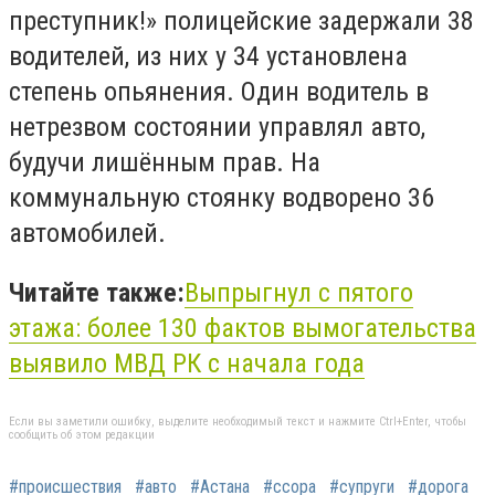
преступник!» полицейские задержали 38
водителей, из них у 34 установлена
степень опьянения. Один водитель в
нетрезвом состоянии управлял авто,
будучи лишённым прав. На
коммунальную стоянку водворено 36
автомобилей.
Читайте также:
Выпрыгнул с пятого
этажа: более 130 фактов вымогательства
выявило МВД РК с начала года
Если вы заметили ошибку, выделите необходимый текст и нажмите Ctrl+Enter, чтобы
сообщить об этом редакции
#происшествия
#авто
#Астана
#ссора
#супруги
#дорога