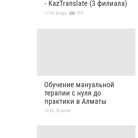
- KazTranslate (3 филиала)
104
17:19, Вчера
Обучение мануальной
терапии с нуля до
практики в Алматы
16:06, 30 июля