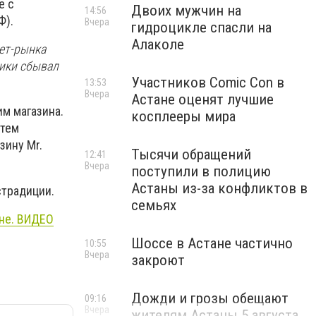
е с
Двоих мужчин на
14:56
Ф).
Вчера
гидроцикле спасли на
Алаколе
ет-рынка
тики сбывал
Участников Comic Con в
13:53
Вчера
Астане оценят лучшие
м магазина.
косплееры мира
атем
зину Mr.
Тысячи обращений
12:41
Вчера
поступили в полицию
Астаны из-за конфликтов в
страдиции.
семьях
ане. ВИДЕО
Шоссе в Астане частично
10:55
Вчера
закроют
Дожди и грозы обещают
09:16
Вчера
жителям Астаны 5 августа