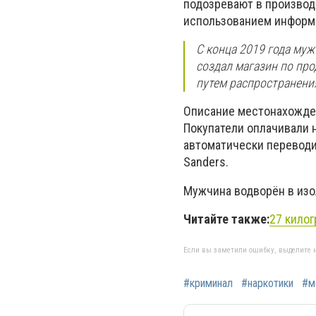
подозревают в производс
использованием информа
С конца 2019 года му
создал магазин по про
путем распространения
Описание местонахожден
Покупатели оплачивали 
автоматически переводи
Sanders.
Мужчина водворён в изо
Читайте также:
27 кило
Если вы заметили ошибку, выделите н
#криминал
#наркотики
#м