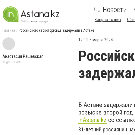
Новости
Вопрос - ответ
Объ
Главная
Российского наркоторговца задержали в Астане
12:00, 3 марта 2024 г.
Российск
Анастасия Рашевская
журналист
задержал
В Астане задержали
розыске второй год
inАstana.kz
со ссылко
31-летний россиянин на