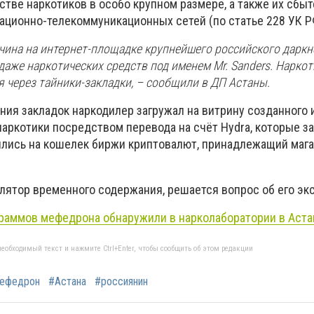
тве наркотиков в особо крупном размере, а также их сбыт
ционно-телекоммуникационных сетей (по статье 228 УК Р
жчина на интернет-площадке крупнейшего российского даркн
даже наркотических средств под именем Mr. Sanders. Нарко
 через тайники-закладки, – сообщили в ДП Астаны.
ия закладок наркодилер загружал на витрину созданного и
наркотики посредством перевода на счёт Hydra, которые з
лись на кошелек биржи криптовалют, принадлежащий мага
лятор временного содержания, решается вопрос об его эк
граммов мефедрона обнаружили в нарколаборатории в Аст
еобходимый текст и нажмите Ctrl+Enter, чтобы сообщить об этом редакции
ефедрон
#Астана
#россиянин