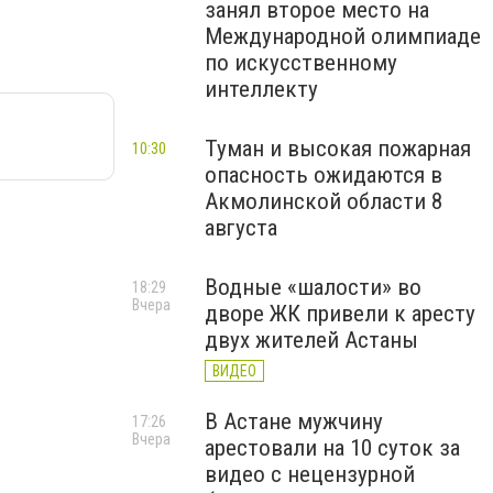
занял второе место на
Международной олимпиаде
по искусственному
интеллекту
Туман и высокая пожарная
10:30
опасность ожидаются в
Акмолинской области 8
августа
Водные «шалости» во
18:29
Вчера
дворе ЖК привели к аресту
двух жителей Астаны
ВИДЕО
В Астане мужчину
17:26
Вчера
арестовали на 10 суток за
видео с нецензурной