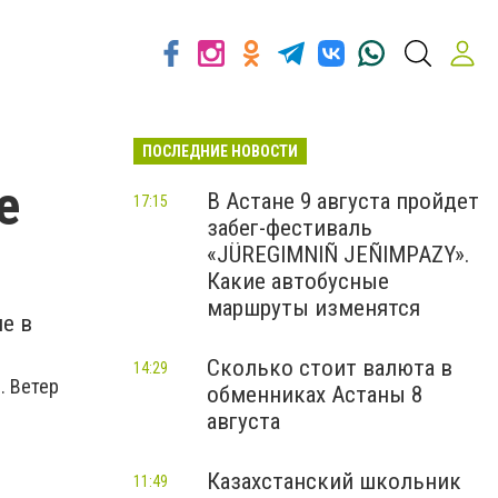
ПОСЛЕДНИЕ НОВОСТИ
е
В Астане 9 августа пройдет
17:15
забег-фестиваль
«JÜREGIMNIÑ JEÑIMPAZY».
Какие автобусные
маршруты изменятся
е в
Сколько стоит валюта в
14:29
. Ветер
обменниках Астаны 8
августа
Казахстанский школьник
11:49