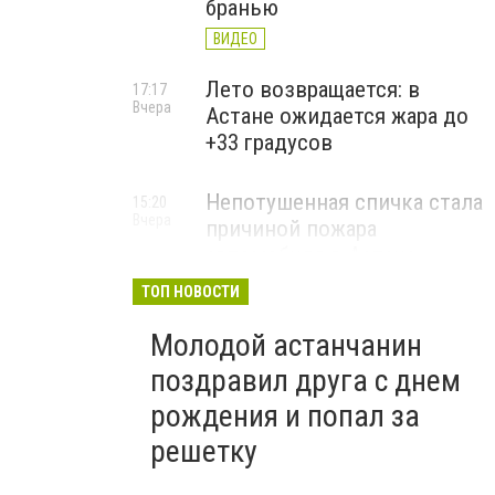
бранью
ВИДЕО
Лето возвращается: в
17:17
Вчера
Астане ожидается жара до
+33 градусов
Непотушенная спичка стала
15:20
Вчера
причиной пожара
автомобиля в Астане
ТОП НОВОСТИ
Молодой астанчанин
поздравил друга с днем
рождения и попал за
решетку