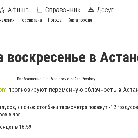
Афиша
Справочник
Досуг
явления
Горсправка
Погода
Карта города
а воскресенье в Астан
Изображение Bilal Agalarov с сайта Pixabay
com
прогнозируют переменную облачность в Астан
.
адусов, а ночью столбики термометра покажут -12 градусов
ров в час.
 сядет в 18:59.