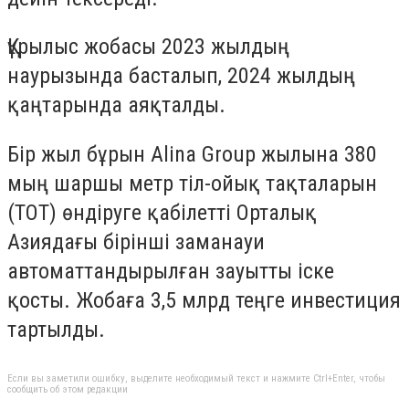
Құрылыс жобасы 2023 жылдың
наурызында басталып, 2024 жылдың
қаңтарында аяқталды.
Бір жыл бұрын Alina Group жылына 380
мың шаршы метр тіл-ойық тақталарын
(ТОТ) өндіруге қабілетті Орталық
Азиядағы бірінші заманауи
автоматтандырылған зауытты іске
қосты. Жобаға 3,5 млрд теңге инвестиция
тартылды.
Если вы заметили ошибку, выделите необходимый текст и нажмите Ctrl+Enter, чтобы
сообщить об этом редакции