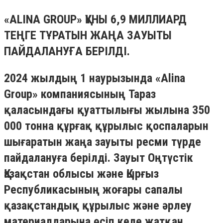
«ALINA GROUP» ҚҰНЫ 6,9 МИЛЛИАРД
ТЕҢГЕ ТҰРАТЫН ЖАҢА ЗАУЫТЫ
ПАЙДАЛАНУҒА БЕРІЛДІ.
2024 жылдың 1 наурызында «Alina
Group» компаниясының Тараз
қаласындағы қуаттылығы жылына 350
000 тонна құрғақ құрылыс қоспаларын
шығаратын жаңа зауыты ресми түрде
пайдалануға берілді. Зауыт Оңтүстік
Қазақстан облысы және Қырғыз
Республикасының жоғары сапалы
қазақстандық құрылыс және әрлеу
материалдарына өсіп келе жатқан