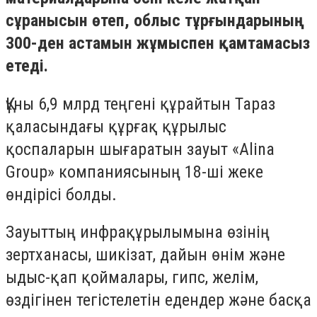
сұранысын өтеп, облыс тұрғындарының
300-ден астамын жұмыспен қамтамасыз
етеді.
Құны 6,9 млрд теңгені құрайтын Тараз
қаласындағы құрғақ құрылыс
қоспаларын шығаратын зауыт «Alina
Group» компаниясының 18-ші жеке
өндірісі болды.
Зауыттың инфрақұрылымына өзінің
зертханасы, шикізат, дайын өнім және
ыдыс-қап қоймалары, гипс, желім,
өздігінен тегістелетін едендер және басқа