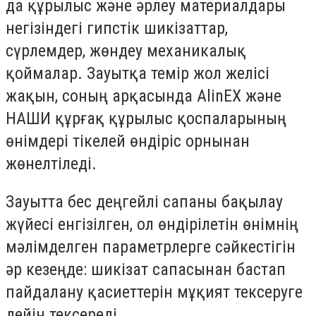
да құрылыс және әрлеу материалдары
негізіндегі гипстік шикізаттар,
сүрлемдер, жөндеу механикалық
қоймалар. Зауытқа темір жол желісі
жақын, соның арқасында AlinEX және
НАШИ құрғақ құрылыс қоспаларының
өнімдері тікелей өндіріс орнынан
жөнелтіледі.
Зауытта бес деңгейлі сапаны бақылау
жүйесі енгізілген, ол өндірілетін өнімнің
мәлімделген параметрлерге сәйкестігін
әр кезеңде: шикізат сапасынан бастап
пайдалану қасиеттерін мұқият тексеруге
дейін тексереді.