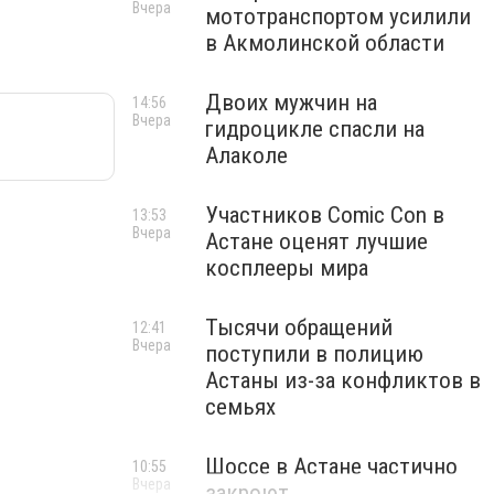
Вчера
мототранспортом усилили
в Акмолинской области
Двоих мужчин на
14:56
Вчера
гидроцикле спасли на
Алаколе
Участников Comic Con в
13:53
Вчера
Астане оценят лучшие
косплееры мира
Тысячи обращений
12:41
Вчера
поступили в полицию
Астаны из-за конфликтов в
семьях
Шоссе в Астане частично
10:55
Вчера
закроют