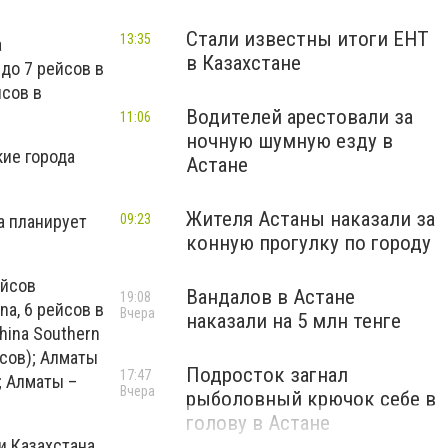
Стали известны итоги ЕНТ
13:35
а
в Казахстане
до 7 рейсов в
йсов в
Водителей арестовали за
11:06
ночную шумную езду в
кие города
Астане
Жителя Астаны наказали за
да планирует
09:23
конную прогулку по городу
ейсов
Вандалов в Астане
19:08
na, 6 рейсов в
Вчера
наказали на 5 млн тенге
China Southern
ейсов); Алматы
Подросток загнал
17:47
); Алматы –
Вчера
рыболовный крючок себе в
голову в Астане
и Казахстана