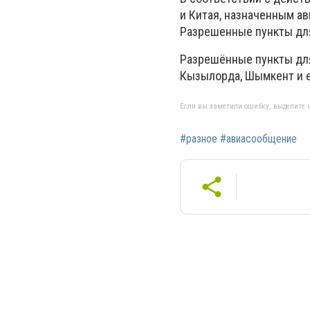
и Китая, назначенным а
Разрешенные пункты для 
Разрешённые пункты для
Кызылорда, Шымкент и е
Если вы заметили ошибку, выделите н
#разное #авиасообщение