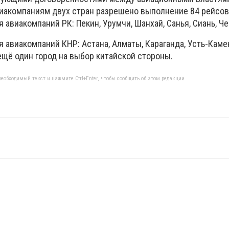
виакомпаниям двух стран разрешено выполнение 84 рейсов
авиакомпаний РК: Пекин, Урумчи, Шанхай, Санья, Сиань, Че
 авиакомпаний КНР: Астана, Алматы, Караганда, Усть-Каме
щё один город на выбор китайской стороны.
еобходимый текст и нажмите Ctrl+Enter, чтобы сообщить об этом редакции