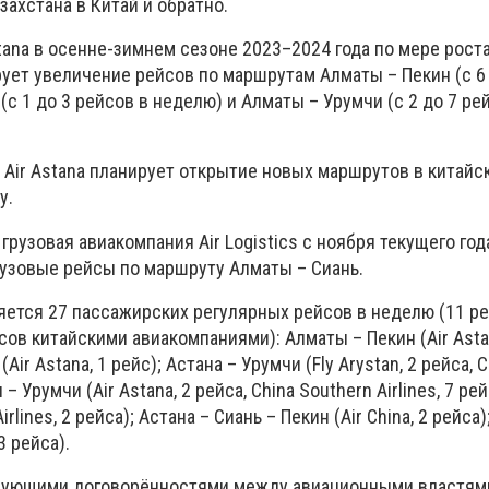
захстана в Китай и обратно.
stana в осенне-зимнем сезоне 2023–2024 года по мере рост
ует увеличение рейсов по маршрутам Алматы – Пекин (с 6 
(с 1 до 3 рейсов в неделю) и Алматы – Урумчи (с 2 до 7 ре
Air Astana планирует открытие новых маршрутов в китайс
у.
 грузовая авиакомпания Air Logistics с ноября текущего го
рузовые рейсы по маршруту Алматы – Сиань.
ется 27 пассажирских регулярных рейсов в неделю (11 р
сов китайскими авиакомпаниями): Алматы – Пекин (Air Asta
Air Astana, 1 рейс); Астана – Урумчи (Fly Arystan, 2 рейса, 
ы – Урумчи (Air Astana, 2 рейса, China Southern Airlines, 7 р
irlines, 2 рейса); Астана – Сиань – Пекин (Air China, 2 рейса
3 рейса).
твующими договорённостями между авиационными властям