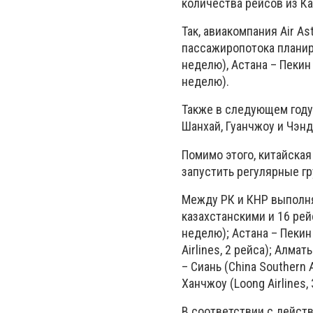
количества рейсов из Ка
Так, авиакомпания Air A
пассажиропотока планир
неделю), Астана – Пекин 
неделю).
Также в следующем году 
Шанхай, Гуанчжоу и Чэнд
Помимо этого, китайская
запустить регулярные г
Между РК и КНР выполня
казахстанскими и 16 рей
неделю); Астана – Пекин (
Airlines, 2 рейса); Алмат
– Сиань (China Southern A
Ханчжоу (Loong Airlines, 
В соответствии с дейс