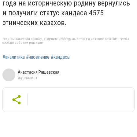
года на историческую родину вернулись
и получили статус кандаса 4575
этнических казахов.
Если вы заметили ошибку, выделите необходимый текст и нажмите Ctrl+Enter, чтобы
сообщить об этом редакции
#аналитика #население #кандасы
Анастасия Рашевская
журналист