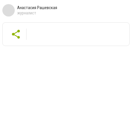
Анастасия Рашевская
журналист