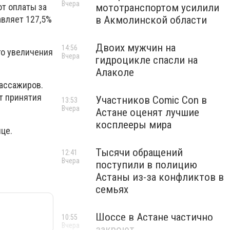
Вчера
от оплаты за
мототранспортом усилили
авляет 127,5%
в Акмолинской области
Двоих мужчин на
14:56
го увеличения
Вчера
гидроцикле спасли на
Алаколе
пассажиров.
т принятия
Участников Comic Con в
13:53
Вчера
Астане оценят лучшие
косплееры мира
це.
Тысячи обращений
12:41
Вчера
поступили в полицию
Астаны из-за конфликтов в
семьях
Шоссе в Астане частично
10:55
Вчера
закроют