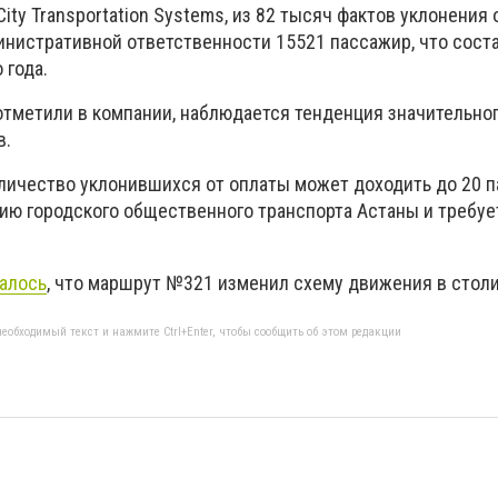
ity Transportation Systems, из 82 тысяч фактов уклонения 
инистративной ответственности 15521 пассажир, что сост
 года.
 отметили в компании, наблюдается тенденция значительно
в.
количество уклонившихся от оплаты может доходить до 20 
тию городского общественного транспорта Астаны и требуе
алось
, что маршрут №321 изменил схему движения в столи
еобходимый текст и нажмите Ctrl+Enter, чтобы сообщить об этом редакции