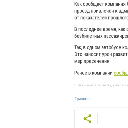
Как сообщает компания C
проезд привлечён к адм
от показателей прошлого
В последнее время, как
безбилетных пассажиро
Так, в одном автобусе 
Это наносит урон разви
мер пресечения.
Ранее в компании
сообщ
Если вы заметили ошибку, выделите н
#разное