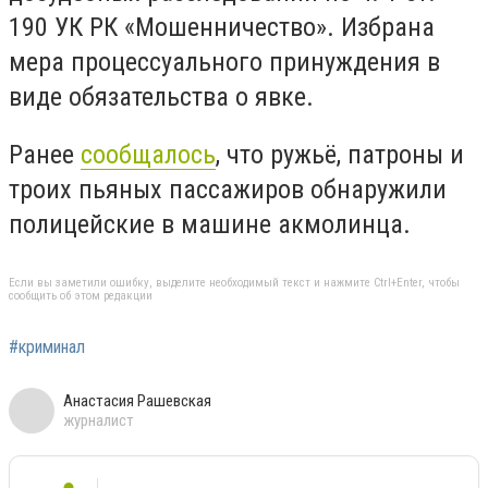
190 УК РК «Мошенничество». Избрана
мера процессуального принуждения в
виде обязательства о явке.
Ранее
сообщалось
, что ружьё, патроны и
троих пьяных пассажиров обнаружили
полицейские в машине акмолинца.
Если вы заметили ошибку, выделите необходимый текст и нажмите Ctrl+Enter, чтобы
сообщить об этом редакции
#криминал
Анастасия Рашевская
журналист