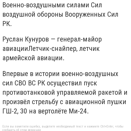
Военно-воздушными силами Сил
воздушной обороны Вооруженных Сил
РК.
Руслан Кунуров — генерал-майор
авиацииЛетчик-снайпер, летчик
армейской авиации.
Впервые в истории военно-воздушных
сил СВО ВС РК осуществил пуск
противотанковой управляемой ракетой и
произвёл стрельбу с авиационной пушки
ГШ-2, 30 на вертолёте Ми-24.
Если вы заметили ошибку, выделите необходимый текст и нажмите Ctrl+Enter, чтобы
сообщить об этом редакции