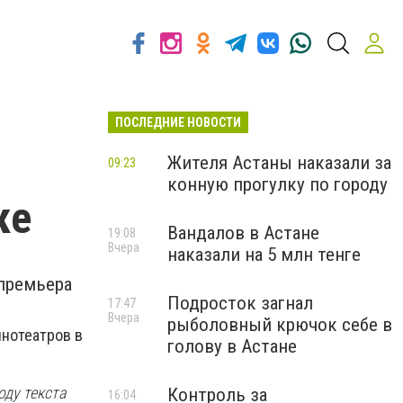
ПОСЛЕДНИЕ НОВОСТИ
Жителя Астаны наказали за
09:23
конную прогулку по городу
ке
Вандалов в Астане
19:08
Вчера
наказали на 5 млн тенге
 премьера
Подросток загнал
17:47
Вчера
рыболовный крючок себе в
инотеатров в
голову в Астане
оду текста
Контроль за
16:04