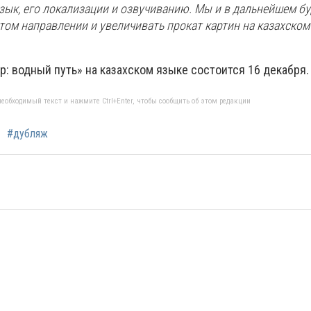
зык, его локализации и озвучиванию. Мы и в дальнейшем б
том направлении и увеличивать прокат картин на казахском
: водный путь» на казахском языке состоится 16 декабря.
еобходимый текст и нажмите Ctrl+Enter, чтобы сообщить об этом редакции
#дубляж