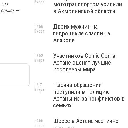
Вчера
удем
мототранспортом усилили
 языке, —
в Акмолинской области
Двоих мужчин на
14:56
Вчера
гидроцикле спасли на
Алаколе
Участников Comic Con в
13:53
Вчера
Астане оценят лучшие
косплееры мира
Тысячи обращений
12:41
Вчера
поступили в полицию
Астаны из-за конфликтов в
семьях
Шоссе в Астане частично
10:55
Вчера
закроют