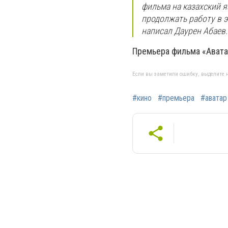
фильма на казахский я
продолжать работу в э
написал Даурен Абаев.
Премьера фильма «Аватар
Если вы заметили ошибку, выделите н
#кино
#премьера
#аватар