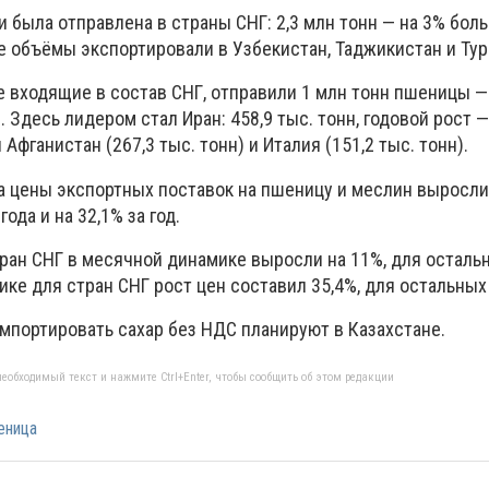
 была отправлена в страны СНГ: 2,3 млн тонн — на 3% бол
е объёмы экспортировали в Узбекистан, Таджикистан и Ту
е входящие в состав СНГ, отправили 1 млн тонн пшеницы —
 Здесь лидером стал Иран: 458,9 тыс. тонн, годовой рост — 
Афганистан (267,3 тыс. тонн) и Италия (151,2 тыс. тонн).
а цены экспортных поставок на пшеницу и меслин выросли 
года и на 32,1% за год.
тран СНГ в месячной динамике выросли на 11%, для осталь
мике для стран СНГ рост цен составил 35,4%, для остальных
 импортировать сахар без НДС планируют в Казахстане.
еобходимый текст и нажмите Ctrl+Enter, чтобы сообщить об этом редакции
еница