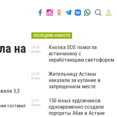
ПОСЛЕДНИЕ НОВОСТИ
ла на
Кнопка SOS помогла
18:05
Вчера
астанчанину с
неработающим светофором
Жительницу Астаны
16:59
Вчера
наказали за купание в
запрещенном месте
вили 3,3
150 юных художников
15:31
Вчера
нии составил
одновременно создали
портреты Абая в Астане