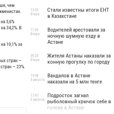
ьше, чем
Стали известны итоги ЕНТ
13:35
ркменистан.
Вчера
в Казахстане
 на 3,6%
на 34,2%. В
Водителей арестовали за
11:06
Вчера
ночную шумную езду в
Астане
на 10,1% за
Жителя Астаны наказали за
09:23
ных стран —
Вчера
конную прогулку по городу
 стран — 23%.
Вандалов в Астане
19:08
5 августа
наказали на 5 млн тенге
Подросток загнал
17:47
5 августа
рыболовный крючок себе в
голову в Астане