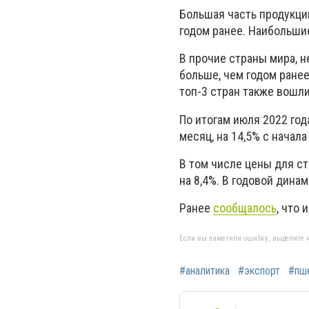
Большая часть продукции
годом ранее. Наибольши
В прочие страны мира, н
больше, чем годом ранее.
топ-3 стран также вошли 
По итогам июля 2022 год
месяц, на 14,5% с начала 
В том числе цены для с
на 8,4%. В годовой дина
Ранее
сообщалось
, что
Если вы заметили ошибку, выделите н
#аналитика
#экспорт
#пш