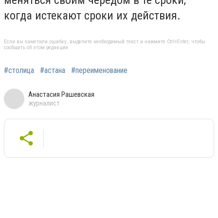
меняться своим чередом в те сроки,
когда истекают сроки их действия.
Если вы заметили ошибку, выделите необходимый текст и нажмите Ctrl+Enter, чтобы
сообщить об этом редакции
#столица
#астана
#переименование
Анастасия Рашевская
журналист