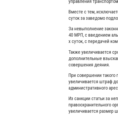
управления транспортом
Вместе с тем, исключае
суток за заведомо подл
За невыполнение законн
40 МРП, с введением ал
х суток, с передачей ко
Также увеличивается сро
дополнительные взыскан
совершения деяния.
При совершении такого 
увеличивается штраф до
административного арест
Из санкции статьи за н
правоохранительного ор
увеличивается размер шт