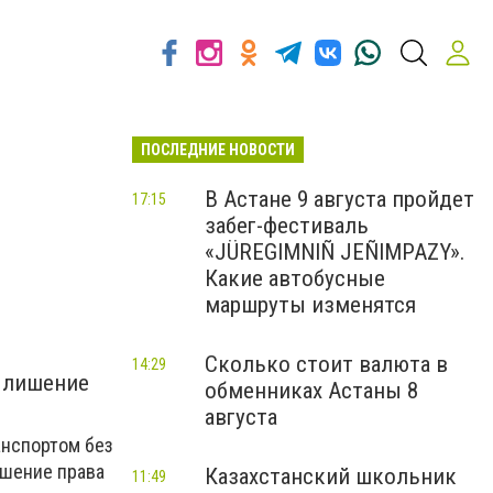
ПОСЛЕДНИЕ НОВОСТИ
В Астане 9 августа пройдет
17:15
забег-фестиваль
«JÜREGIMNIÑ JEÑIMPAZY».
Какие автобусные
маршруты изменятся
Сколько стоит валюта в
14:29
о лишение
обменниках Астаны 8
августа
анспортом без
ишение права
Казахстанский школьник
11:49