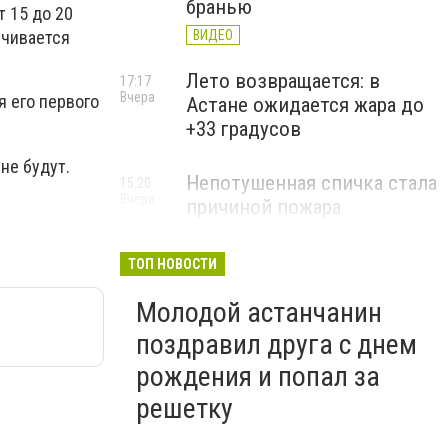
бранью
 15 до 20
ВИДЕО
ичивается
Лето возвращается: в
17:17
Вчера
 его первого
Астане ожидается жара до
+33 градусов
не будут.
Непотушенная спичка стала
15:20
Вчера
причиной пожара
автомобиля в Астане
ТОП НОВОСТИ
Молодой астанчанин
поздравил друга с днем
рождения и попал за
решетку