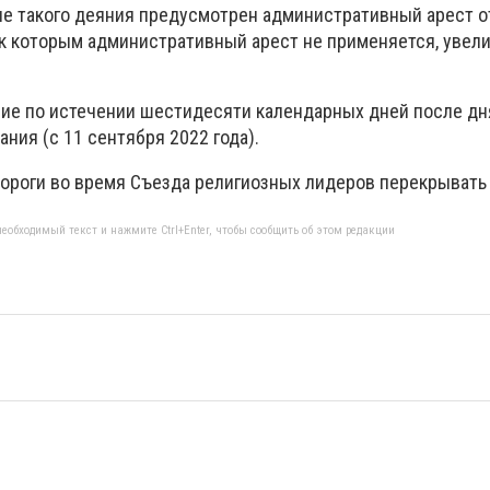
е такого деяния предусмотрен административный арест от
, к которым административный арест не применяется, увел
вие по истечении шестидесяти календарных дней после дня
ния (с 11 сентября 2022 года).
 дороги во время Съезда религиозных лидеров перекрывать 
еобходимый текст и нажмите Ctrl+Enter, чтобы сообщить об этом редакции