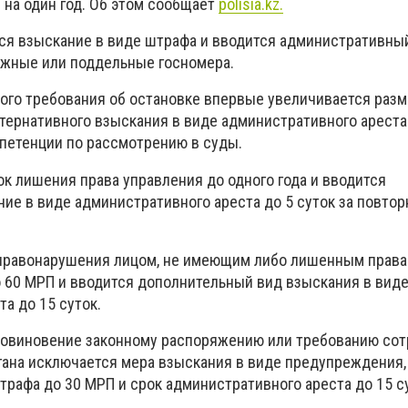
 на один год. Об этом сообщает
polisia.kz.
тся взыскание в виде штрафа и вводится административный
ожные или поддельные госномера.
ого требования об остановке впервые увеличивается раз
ьтернативного взыскания в виде административного ареста
мпетенции по рассмотрению в суды.
к лишения права управления до одного года и вводится
ие в виде административного ареста до 5 суток за повтор
правонарушения лицом, не имеющим либо лишенным права
 60 МРП и вводится дополнительный вид взыскания в вид
а до 15 суток.
еповиновение законному распоряжению или требованию со
гана исключается мера взыскания в виде предупреждения,
рафа до 30 МРП и срок административного ареста до 15 с