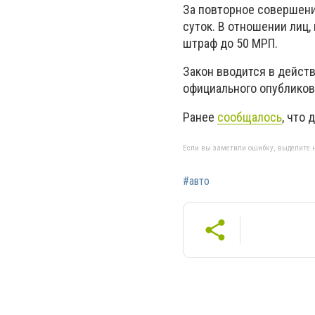
За повторное совершени
суток. В отношении лиц
штраф до 50 МРП.
Закон вводится в дейст
официального опубликова
Ранее
сообщалось
, что
Если вы заметили ошибку, выделите н
#авто