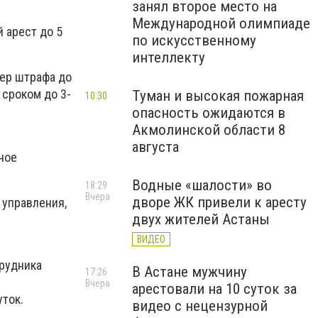
занял второе место на
Международной олимпиаде
 арест до 5
по искусственному
интеллекту
мер штрафа до
 сроком до 3-
Туман и высокая пожарная
10:30
опасность ожидаются в
Акмолинской области 8
августа
ное
Водные «шалости» во
18:29
Вчера
дворе ЖК привели к аресту
 управления,
двух жителей Астаны
е
ВИДЕО
трудника
В Астане мужчину
17:26
Вчера
арестовали на 10 суток за
уток.
видео с нецензурной