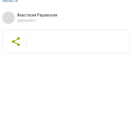
#власть
Анастасия Рашевская
журналист