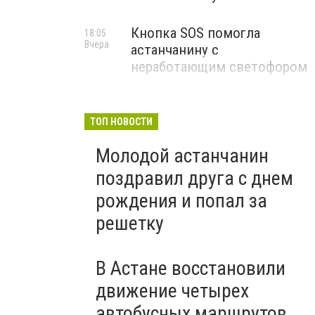
Кнопка SOS помогла
18:05
Вчера
астанчанину с
неработающим светофором
ТОП НОВОСТИ
Молодой астанчанин
поздравил друга с днем
рождения и попал за
решетку
В Астане восстановили
движение четырех
автобусных маршрутов