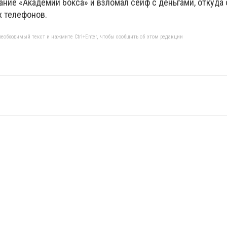
дание «Академии бокса» и взломал сейф с деньгами, откуда
х телефонов.
еобходимый текст и нажмите Ctrl+Enter, чтобы сообщить об этом редакции