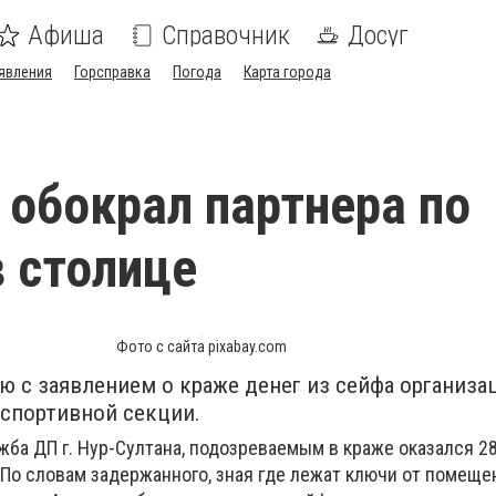
Афиша
Справочник
Досуг
явления
Горсправка
Погода
Карта города
обокрал партнера по
в столице
Фото с сайта pixabay.com
 с заявлением о краже денег из сейфа организа
 спортивной секции.
жба ДП г. Нур-Султана, подозреваемым в краже оказался 2
По словам задержанного, зная где лежат ключи от помещен