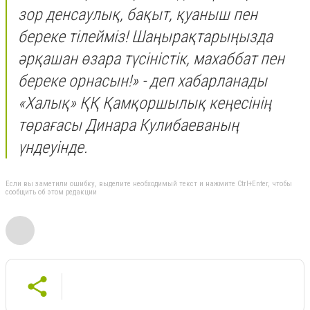
зор денсаулық, бақыт, қуаныш пен
береке тілейміз! Шаңырақтарыңызда
әрқашан өзара түсіністік, махаббат пен
береке орнасын!» - деп хабарланады
«Халық» ҚҚ Қамқоршылық кеңесінің
төрағасы Динара Кулибаеваның
үндеуінде.
Если вы заметили ошибку, выделите необходимый текст и нажмите Ctrl+Enter, чтобы
сообщить об этом редакции