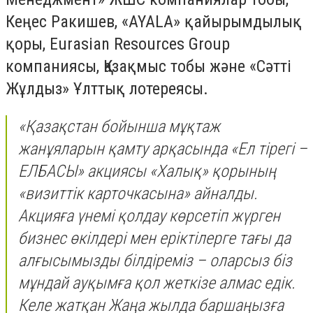
Кеңес Ракишев, «AYALA» қайырымдылық
қоры, Eurasian Resources Group
компаниясы, Қазақмыс тобы және «Сәтті
Жұлдыз» Ұлттық лотереясы.
«Қазақстан бойынша мұқтаж
жанұяларын қамту арқасында «Ел тірегі –
ЕЛБАСЫ» акциясы «Халық» қорының
«визиттік карточкасына» айналды.
Акцияға үнемі қолдау көрсетіп жүрген
бизнес өкілдері мен еріктілерге тағы да
алғысымызды білдіреміз – оларсыз біз
мұндай ауқымға қол жеткізе алмас едік.
Келе жатқан Жаңа жылда баршаңызға