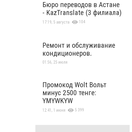
Бюро переводов в Астане
- KazTranslate (3 филиала)
104
17:19, 5 августа
Ремонт и обслуживание
кондиционеров.
01:56, 25 июля
Промокод Wolt Вольт
минус 2500 тенге:
YMYWKYW
5 399
12:41, 1 июня