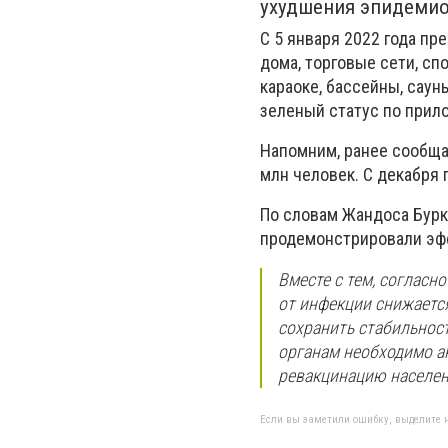
ухудшения эпидемио
С 5 января 2022 года пр
дома, торговые сети, с
караоке, бассейны, саун
зеленый статус по при
Напомним, ранее сообщал
млн человек. С декабря 
По словам Жандоса Бурк
продемонстрировали эф
Вместе с тем, согласн
от инфекции снижается
сохранить стабильнос
органам необходимо а
ревакцинацию населени
Если вы заметили ошибку, выделите н