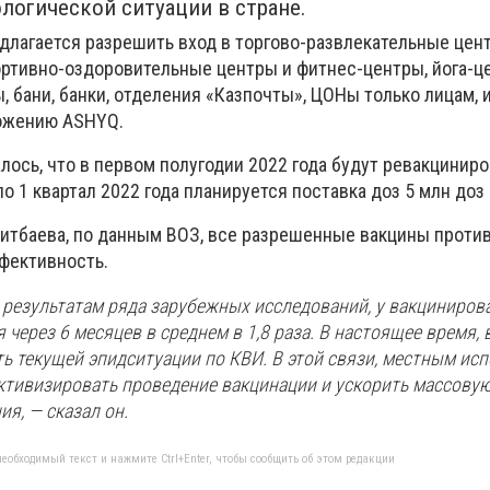
логической ситуации в стране.
едлагается разрешить вход в торгово-развлекательные цен
портивно-оздоровительные центры и фитнес-центры, йога-ц
ы, бани, банки, отделения «Казпочты», ЦОНы только лицам
ложению ASHYQ.
ось, что в первом полугодии 2022 года будут ревакцинир
по 1 квартал 2022 года планируется поставка доз 5 млн доз
итбаева, по данным ВОЗ, все разрешенные вакцины против
фективность.
о результатам ряда зарубежных исследований, у вакциниро
 через 6 месяцев в среднем в 1,8 раза. В настоящее время,
ть текущей эпидситуации по КВИ. В этой связи, местным и
ктивизировать проведение вакцинации и ускорить массову
я, — сказал он.
еобходимый текст и нажмите Ctrl+Enter, чтобы сообщить об этом редакции