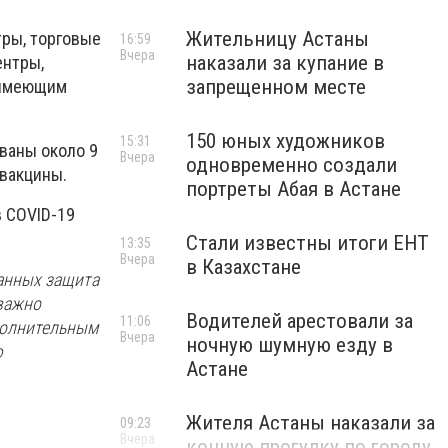
Жительницу Астаны
тры, торговые
16:59
Вчера
наказали за купание в
ентры,
запрещенном месте
, имеющим
150 юных художников
15:31
ованы около 9
Вчера
одновременно создали
 вакцины.
портреты Абая в Астане
 COVID-19
Стали известны итоги ЕНТ
13:35
Вчера
в Казахстане
ванных защита
 важно
Водителей арестовали за
11:06
сполнительным
Вчера
ночную шумную езду в
ю
Астане
Жителя Астаны наказали за
09:23
Вчера
конную прогулку по городу