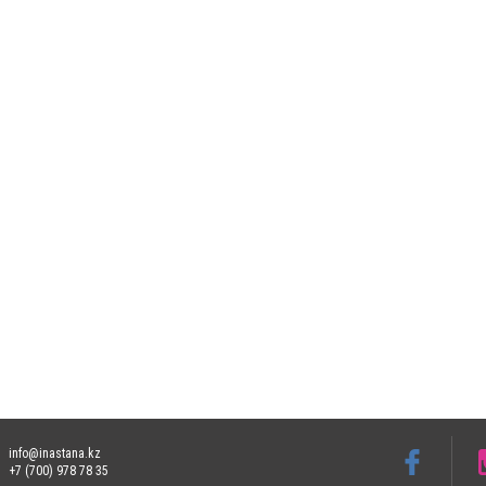
info@inastana.kz
+7 (700) 978 78 35