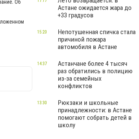
Лето возвращается: в
17:17
вание. Об
Астане ожидается жара до
+33 градусов
заложенном
Непотушенная спичка стала
15:20
причиной пожара
автомобиля в Астане
Астанчане более 4 тысяч
14:37
раз обратились в полицию
из-за семейных
конфликтов
Рюкзаки и школьные
13:30
принадлежности: в Астане
помогают собрать детей в
школу