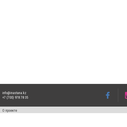
info@inastana.kz
+7 (700) 978 78 35
О проекте
Свидетельство № 17812-СИ от 26 июля 2019 года
Все права защищены. Ретрансляция и цитирование материалов разрешается при ука