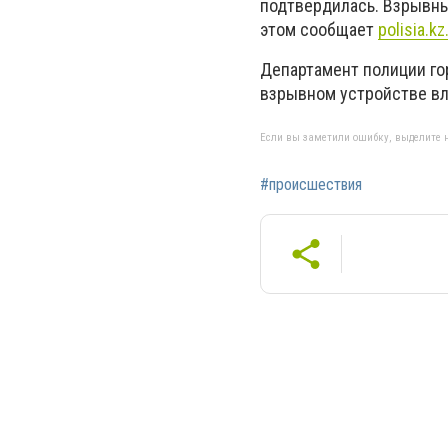
подтвердилась. Взрывны
этом сообщает
polisia.kz
Департамент полиции го
взрывном устройстве вл
Если вы заметили ошибку, выделите н
#происшествия