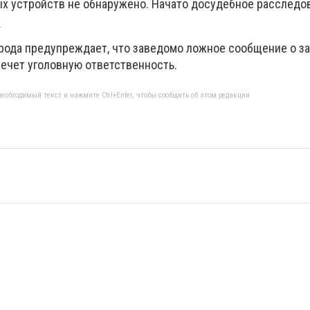
х устройств не обнаружено. Начато досудебное расследо
.
рода предупреждает, что заведомо ложное сообщение о 
ечет уголовную ответственность.
еобходимый текст и нажмите Ctrl+Enter, чтобы сообщить об этом редакции