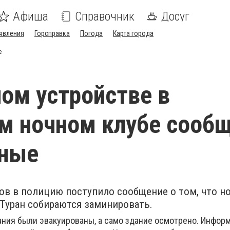
Афиша
Справочник
Досуг
явления
Горсправка
Погода
Карта города
е
ом устройстве в
м ночном клубе сооб
тные
асов в полицию поступило сообщение о том, что н
 Туран собираются заминировать.
дания были эвакуированы, а само здание осмотрено. Инфор