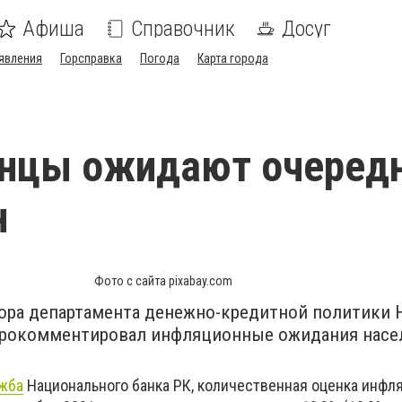
Афиша
Справочник
Досуг
явления
Горсправка
Погода
Карта города
анцы ожидают очеред
н
Фото с сайта pixabay.com
ора департамента денежно-кредитной политики 
прокомментировал инфляционные ожидания насе
жба
Национального банка РК, количественная оценка инфл