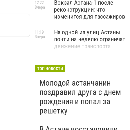
Вокзал Астана-1 после
12:22
Вчера
реконструкции: что
изменится для пассажиров
На одной из улиц Астаны
11:19
Вчера
почти на неделю ограничат
движение транспорта
ТОП НОВОСТИ
Молодой астанчанин
поздравил друга с днем
рождения и попал за
решетку
В Астане восстановили