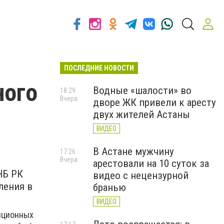
ПОСЛЕДНИЕ НОВОСТИ
ного
Водные «шалости» во
18:29
Вчера
дворе ЖК привели к аресту
двух жителей Астаны
ВИДЕО
В Астане мужчину
17:26
Вчера
арестовали на 10 суток за
НБ РК
видео с нецензурной
ления в
бранью
ВИДЕО
яционных