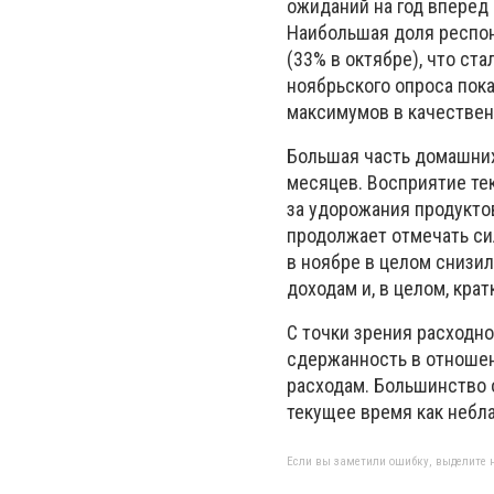
ожиданий на год вперед 
Наибольшая доля респон
(33% в октябре), что ст
ноябрьского опроса пок
максимумов в качестве
Большая часть домашних
месяцев. Восприятие те
за удорожания продукто
продолжает отмечать си
в ноябре в целом снизи
доходам и, в целом, кр
С точки зрения расходн
сдержанность в отношен
расходам. Большинство 
текущее время как небл
Если вы заметили ошибку, выделите н