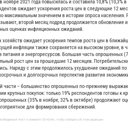
в ноябре 2021 года повысилась и составила 10,8% (10,3% в 
дентов ожидает ускорения роста цен в следующие 12 мес
ало максимальным значением в истории опроса населения. 
азывают, второй месяц подряд продолжается обновление 
нных оценках инфляционных ожиданий.
 хозяйств ожидает ускорения темпов роста цен в ближай
кущей инфляции также сохраняется на высоком уровне, в ч
в питания и энергоресурсов. Большая часть опрошенных (
льный рост цен за прошедшие 12 месяцев. Потребительск
лись. Наряду с этим продолжилось ухудшение ожиданий п
аткосрочных и долгосрочных перспектив развития экономик
ой части – большинство опрошенных по-прежнему выража
ии крупных покупок: только 19% респондентов готовы к к
опрошенных (35% в ноябре, 32% в октябре) продолжают оц
агоприятное для формирования сбережений.
еобходимый текст и нажмите Ctrl+Enter, чтобы сообщить об этом редакции