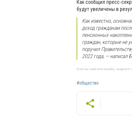
Как сообщил пресс-секр
будут увеличены в резу
Как известно, основн
доход гражданам после
пенсионных накоплений
граждан, которые не 
поручил Правительств
2022 года, — написал Б
Если вы заметили ошибку, выделите н
#общество