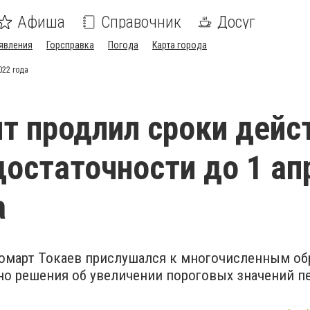
Афиша
Справочник
Досуг
явления
Горсправка
Погода
Карта города
022 года
т продлил сроки дейс
достаточности до 1 ап
а
омарт Токаев прислушался к многочисленным о
но решения об увеличении пороговых значений 