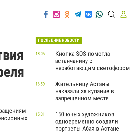
ПОСЛЕДНИЕ НОВОСТИ
твия
Кнопка SOS помогла
18:05
астанчанину с
реля
неработающим светофором
Жительницу Астаны
16:59
наказали за купание в
запрещенном месте
бращениям
150 юных художников
15:31
пенсионных
одновременно создали
портреты Абая в Астане