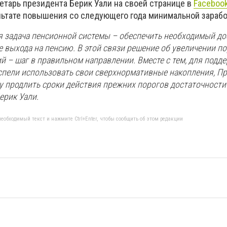
етарь президента Берик Уали на своей странице в
Faceboo
льтате повышения со следующего года минимальной зарабо
ая задача пенсионной системы – обеспечить необходимый д
 выхода на пенсию. В этой связи решение об увеличении по
 – шаг в правильном направлении. Вместе с тем, для подд
успели использовать свои сверхнормативные накопления, П
у продлить сроки действия прежних порогов достаточности 
ерик Уали.
еобходимый текст и нажмите Ctrl+Enter, чтобы сообщить об этом редакции