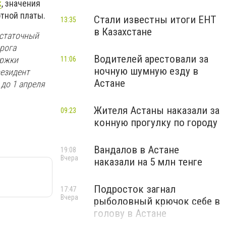
k
, значения
тной платы.
Стали известны итоги ЕНТ
13:35
в Казахстане
остаточный
рога
Водителей арестовали за
ержки
11:06
ночную шумную езду в
резидент
Астане
до 1 апреля
Жителя Астаны наказали за
09:23
конную прогулку по городу
Вандалов в Астане
19:08
Вчера
наказали на 5 млн тенге
Подросток загнал
17:47
Вчера
рыболовный крючок себе в
голову в Астане