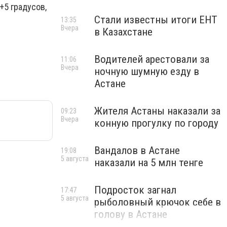
+5 градусов,
Стали известны итоги ЕНТ
13:35
Вчера
в Казахстане
Водителей арестовали за
11:06
Вчера
ночную шумную езду в
Астане
Жителя Астаны наказали за
09:23
Вчера
конную прогулку по городу
Вандалов в Астане
19:08
5 августа
наказали на 5 млн тенге
Подросток загнал
17:47
5 августа
рыболовный крючок себе в
голову в Астане