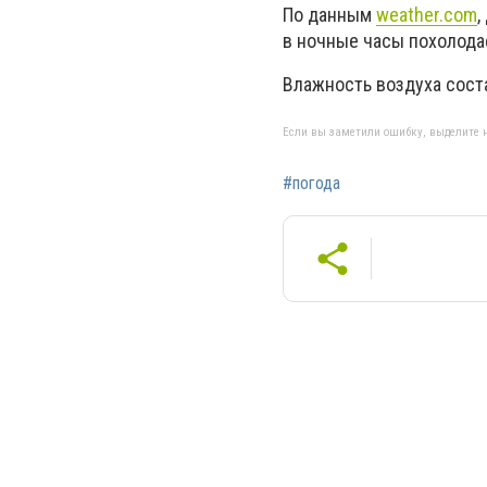
По данным
weather.com
,
в ночные часы похолодае
Влажность воздуха соста
Если вы заметили ошибку, выделите н
#погода