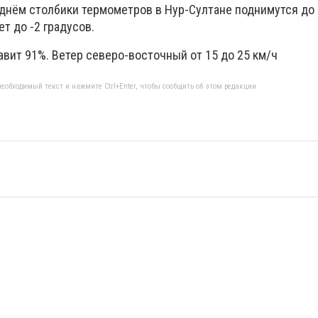
 днём столбики термометров в Нур-Султане поднимутся до 
т до -2 градусов.
вит 91%. Ветер северо-восточный от 15 до 25 км/ч
еобходимый текст и нажмите Ctrl+Enter, чтобы сообщить об этом редакции