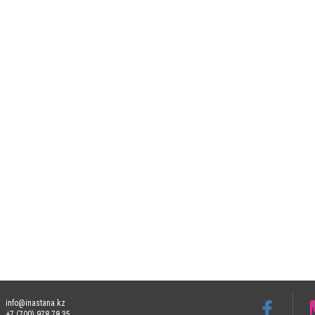
info@inastana.kz
+7 (700) 978 78 35