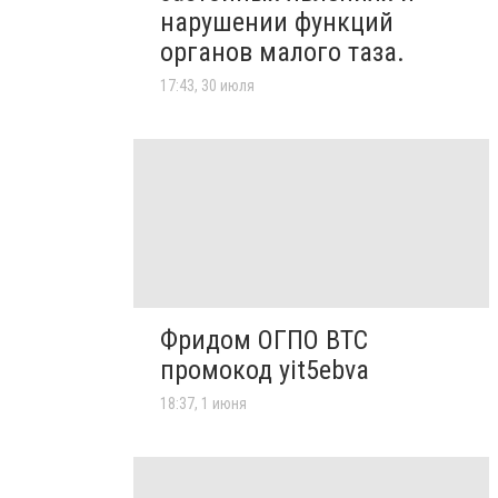
нарушении функций
органов малого таза.
17:43, 30 июля
Фридом ОГПО ВТС
промокод yit5ebva
18:37, 1 июня