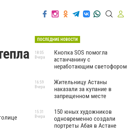
ПОСЛЕДНИЕ НОВОСТИ
тепла
Кнопка SOS помогла
18:05
Вчера
астанчанину с
неработающим светофором
Жительницу Астаны
16:59
Вчера
наказали за купание в
запрещенном месте
150 юных художников
15:31
столице
Вчера
одновременно создали
портреты Абая в Астане