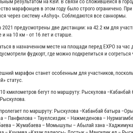
льным результатом на КВИ. В связи со сложившейся в горо
ство марафонцев в этом году было строго ограничено. При
ся через систему «Ashyq». Соблюдаются все саннормы.
n 2021 предусмотрены две дистанции: на 42.2 км для участ
 и на 10 км - от 16 лет и старше.
ться в назначенном месте на площади перед EXPO за час д
дусмотрели фудкорт, где можно подкрепиться и согреться 
нешний марафон станет особенным для участников, посколь
й» статус.
 10 кмилометров бегут по маршруту: Рыскулова –Кабанбай 
–Рыскулова.
а пролегает по маршруту: Рыскулова –Кабанбай батыра –Ор
ва – Панфилова – Тауелсиздик – Нажмеденова – Нурмагамб
баева – Жумабаева – Момышулы – Абылай хана –Хаджимука
а – Кунаева –Казак радиосы- Достык – Мангилик ел – Рыск