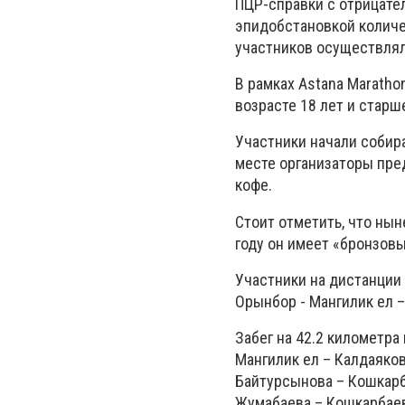
ПЦР-справки с отрицате
эпидобстановкой количе
участников осуществлял
В рамках Astana Maratho
возрасте 18 лет и старше
Участники начали собира
месте организаторы пре
кофе.
Стоит отметить, что ны
году он имеет «бронзовы
Участники на дистанции
Орынбор - Мангилик ел 
Забег на 42.2 километр
Мангилик ел – Калдаяко
Байтурсынова – Кошкар
Жумабаева – Кошкарбаев