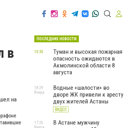
ПОСЛЕДНИЕ НОВОСТИ
л в
Туман и высокая пожарная
10:30
опасность ожидаются в
Акмолинской области 8
августа
Водные «шалости» во
18:29
Вчера
дворе ЖК привели к аресту
шел на
двух жителей Астаны
ВИДЕО
арафоне
В Астане мужчину
оставившие
17:26
Вчера