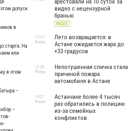
арестовали на 10 суток за
де
видео с нецензурной
 этом допуск
бранью
ВИДЕО
ников в
Лето возвращается: в
17:17
Вчера
Астане ожидается жара до
о старта. На
+33 градусов
чаем или
Непотушенная спичка стала
15:20
ку в этом
Вчера
причиной пожара
автомобиля в Астане
батыра –
Астанчане более 4 тысяч
14:37
Вчера
раз обратились в полицию
ынбор –
из-за семейных
етов-
конфликтов
н-
улова.