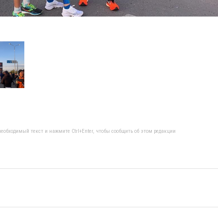
еобходимый текст и нажмите Ctrl+Enter, чтобы сообщить об этом редакции