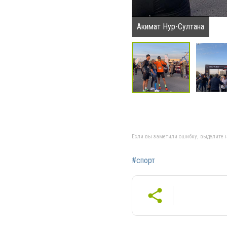
Акимат Нур-Султана
Если вы заметили ошибку, выделите н
#спорт