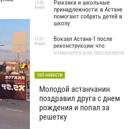
Рюкзаки и школьные
13:30
Вчера
принадлежности: в Астане
помогают собрать детей в
школу
Вокзал Астана-1 после
12:22
Вчера
реконструкции: что
изменится для пассажиров
ТОП НОВОСТИ
Молодой астанчанин
поздравил друга с днем
рождения и попал за
решетку