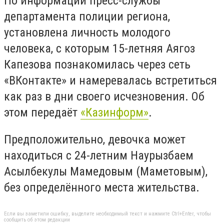
По информации пресс-службы
департамента полиции региона,
установлена личность молодого
человека, с которым 15-летняя Аягоз
Капезова познакомилась через сеть
«ВКонтакте» и намеревалась встретиться
как раз в дни своего исчезновения. Об
этом передаёт
«Казинформ»
.
Предположительно, девочка может
находиться с 24-летним Наурызбаем
Асылбекулы Мамедовым (Маметовым),
без определённого места жительства.
Если вы заметили ошибку, выделите необходимый текст и нажмите Ctrl+Enter, чтобы
сообщить об этом редакции