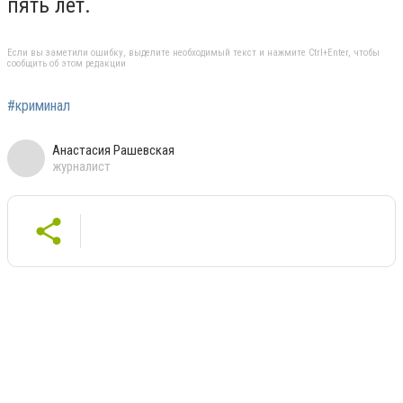
пять лет.
Если вы заметили ошибку, выделите необходимый текст и нажмите Ctrl+Enter, чтобы
сообщить об этом редакции
#криминал
Анастасия Рашевская
журналист