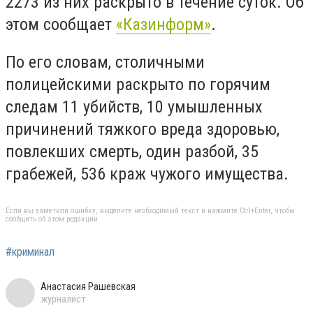
2273 из них раскрыто в течение суток. Об
этом сообщает
«Казинформ»
.
По его словам, столичными
полицейскими раскрыто по горячим
следам 11 убийств, 10 умышленных
причинений тяжкого вреда здоровью,
повлекших смерть, один разбой, 35
грабежей, 536 краж чужого имущества.
Если вы заметили ошибку, выделите необходимый текст и нажмите Ctrl+Enter, чтобы
сообщить об этом редакции
#криминал
Анастасия Рашевская
журналист