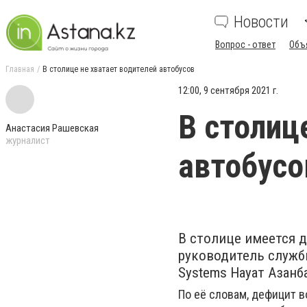
Новости
Вопрос - ответ
Объ
Главная
В столице не хватает водителей автобусов
12:00, 9 сентября 2021 г.
В столиц
Анастасия Рашевская
журналист
автобусо
В столице имеется 
руководитель службы
Systems Науат Азанб
По её словам, дефицит в