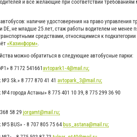
одителей и все желающие при соответствии требованиям 
 автобусов: наличие удостоверения на право управления 
и DE, не младше 25 лет, стаж работы водителем не менее пя
транспортными средствами, относящимися к подкатегории 
аёт
«Казинформ»
.
йства можно обратиться в следующие автобусные парки:
 №1» 8 7172 541661
avtopark1-4@mail.ru
;
 №3 Sk.» 8 777 870 41 41
avtopark_3@mail.ru
;
 №4 города Астаны» 8 775 401 10 39, 8 775 299 36 90
 368 58 29
jorgamt@mail.ru
;
 №5 BUS» - 8 707 805 75 64
bus_astana@mail.ru
;
 №7» - 8 775 503 87 73
tulpar_nt40@mail.ru
.