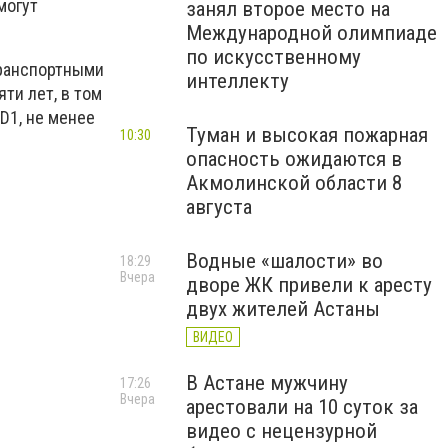
могут
занял второе место на
Международной олимпиаде
по искусственному
транспортными
интеллекту
ти лет, в том
D1, не менее
Туман и высокая пожарная
10:30
опасность ожидаются в
Акмолинской области 8
августа
Водные «шалости» во
18:29
Вчера
дворе ЖК привели к аресту
двух жителей Астаны
ВИДЕО
В Астане мужчину
17:26
Вчера
арестовали на 10 суток за
видео с нецензурной