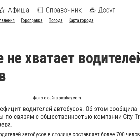
Афиша
Справочник
Досуг
явления
Горсправка
Погода
Карта города
е не хватает водителе
в
Фото с сайта pixabay.com
дефицит водителей автобусов. Об этом сообщила
 по связям с общественностью компании City Tra
аева.
одителей автобусов в столице составляет более 700 челов