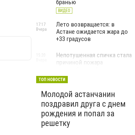
бранью
ВИДЕО
Лето возвращается: в
17:17
Вчера
Астане ожидается жара до
+33 градусов
Непотушенная спичка стала
15:20
Вчера
причиной пожара
автомобиля в Астане
ТОП НОВОСТИ
Молодой астанчанин
поздравил друга с днем
рождения и попал за
решетку