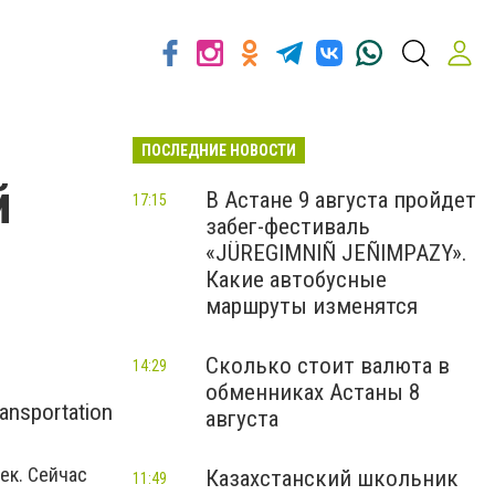
ПОСЛЕДНИЕ НОВОСТИ
й
В Астане 9 августа пройдет
17:15
забег-фестиваль
«JÜREGIMNIÑ JEÑIMPAZY».
Какие автобусные
маршруты изменятся
Сколько стоит валюта в
14:29
обменниках Астаны 8
nsportation
августа
ек. Сейчас
Казахстанский школьник
11:49