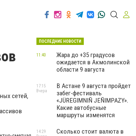
ПОСЛЕДНИЕ НОВОСТИ
вов
Жара до +35 градусов
11:40
ожидается в Акмолинской
области 9 августа
В Астане 9 августа пройдет
17:15
Вчера
забег-фестиваль
ных сетей,
«JÜREGIMNIÑ JEÑIMPAZY».
Какие автобусные
массивов
маршруты изменятся
Сколько стоит валюта в
14:29
ектно-сметная