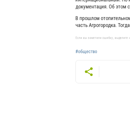
документация. Об этом
В прошлом отопительном
часть Агрогородка. Тогд
Если вы заметили ошибку, выделите н
#общество