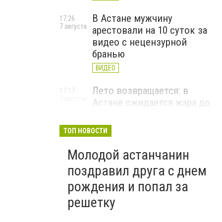
В Астане мужчину
17:26
7 августа
арестовали на 10 суток за
видео с нецензурной
бранью
ВИДЕО
Лето возвращается: в
17:17
7 августа
Астане ожидается жара до
+33 градусов
ТОП НОВОСТИ
Молодой астанчанин
поздравил друга с днем
рождения и попал за
решетку