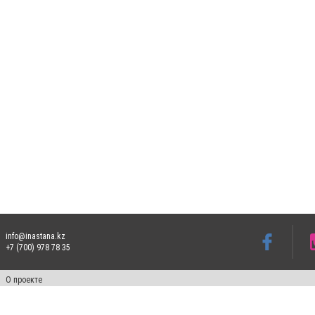
info@inastana.kz
+7 (700) 978 78 35
О проекте
Свидетельство № 17812-СИ от 26 июля 2019 года