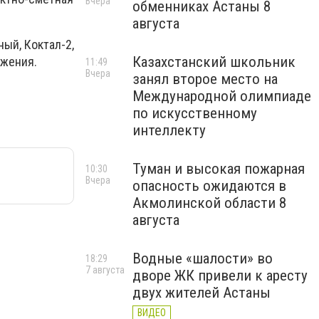
Вчера
обменниках Астаны 8
августа
ый, Коктал-2,
Казахстанский школьник
бжения.
11:49
Вчера
занял второе место на
Международной олимпиаде
по искусственному
интеллекту
Туман и высокая пожарная
10:30
Вчера
опасность ожидаются в
Акмолинской области 8
августа
Водные «шалости» во
18:29
7 августа
дворе ЖК привели к аресту
двух жителей Астаны
ВИДЕО