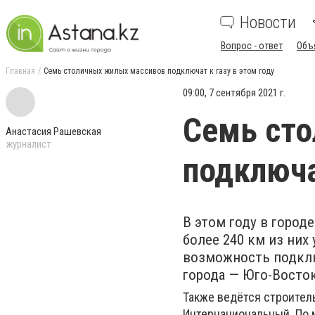
Новости
Вопрос - ответ
Объ
Главная
Семь столичных жилых массивов подключат к газу в этом году
09:00, 7 сентября 2021 г.
Семь ст
Анастасия Рашевская
журналист
подключа
В этом году в город
более 240 км из них
возможность подклю
города — Юго-Восто
Также ведётся строител
Интернациональный. По 