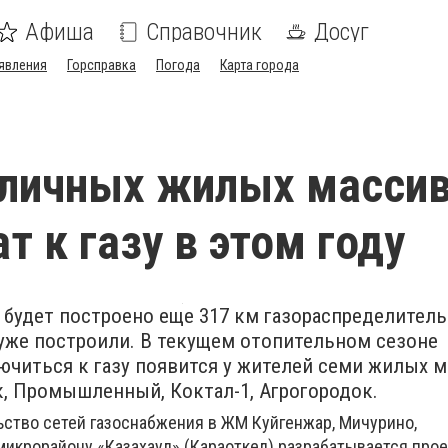
Афиша
Справочник
Досуг
явления
Горсправка
Погода
Карта города
оличных жилых масси
т к газу в этом году
е будет построено еще 317 км газораспределитель
 уже построили. В текущем отопительном сезоне
читься к газу появится у жителей семи жилых 
к, Промышленный, Коктал-1, Агрогородок.
ьство сетей газоснабжения в ЖМ Куйгенжар, Мичурино,
микрорайону «Казахаул» (Караоткел) разрабатывается про