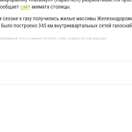
 сообщает
сайт
акимата столицы.
 сезоне к газу получились жилые массивы Железнодорожн
а было построено 345 км внутриквартальных сетей газосна
еобходимый текст и нажмите Ctrl+Enter, чтобы сообщить об этом редакции