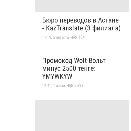
Бюро переводов в Астане
- KazTranslate (3 филиала)
104
17:19, 5 августа
Промокод Wolt Вольт
минус 2500 тенге:
YMYWKYW
5 399
12:41, 1 июня