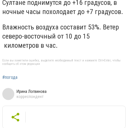
Султане поднимутся до +1
6
градусов, в
ночные часы похолодает до +
7
градусов.
Влажность воздуха составит
53
%. Ветер
северо-восточный от 1
0
до
15
километров в час.
Если вы заметили ошибку, выделите необходимый текст и нажмите Ctrl+Enter, чтобы
сообщить об этом редакции
#погода
Ирина Логвинова
корреспондент