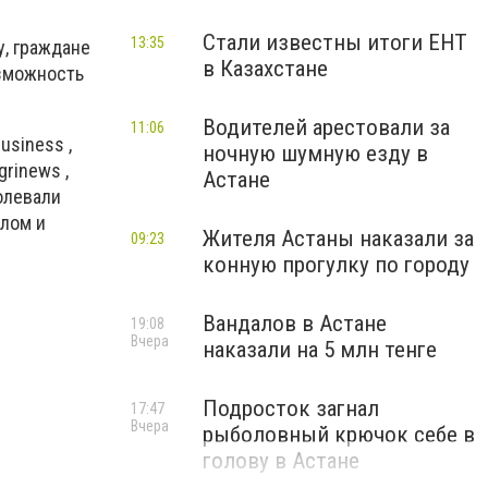
Стали известны итоги ЕНТ
13:35
у, граждане
в Казахстане
озможность
Водителей арестовали за
11:06
usiness ,
ночную шумную езду в
grinews ,
Астане
олевали
олом и
Жителя Астаны наказали за
09:23
конную прогулку по городу
Вандалов в Астане
19:08
Вчера
наказали на 5 млн тенге
Подросток загнал
17:47
Вчера
рыболовный крючок себе в
голову в Астане