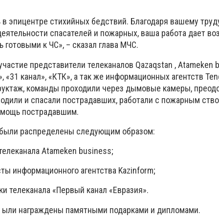
 в эпицентре стихийных бедствий. Благодаря вашему труд
деятельности спасателей и пожарных, ваша работа дает в
готовыми к ЧС», – сказал глава МЧС.
частие представители телеканалов Qazaqstan , Atameken b
, «31 канал», «КТК», а так же информационных агентств Ten
труктаж, команды проходили через дымовые камеры, преод
ходили и спасали пострадавших, работали с пожарным ств
омощь пострадавшим.
а были распределены следующим образом:
телеканала Atameken business;
ты информационного агентства Kazinform;
ки телеканала «Первый канал «Евразия».
 ыли награждены памятными подарками и дипломами.