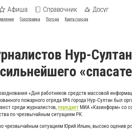
Афиша
Справочник
Досуг
явления
Горсправка
Погода
Карта города
рналистов Нур-Султа
сильнейшего «спасат
разднования «Дня работников средств массовой информац
ованного пожарного отряда №6 города Нур-Султан был орг
вест среди журналистов,
передает
МИА «Казинформ» со с
тва по чрезвычайным ситуациям РК.
о чрезвычайным ситуациям Юрий Ильин, высоко оценив р