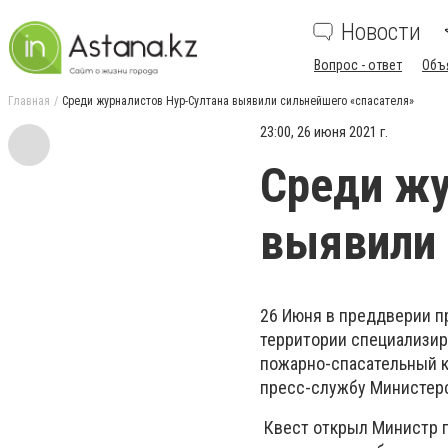
Новости
Вопрос - ответ
Объ
Главная
Среди журналистов Нур-Султана выявили сильнейшего «спасателя»
23:00, 26 июня 2021 г.
Среди жу
выявили 
26 Июня в преддверии п
территории специализир
пожарно-спасательный к
пресс-службу Министерс
Квест открыл Министр п