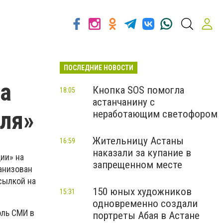
ПОСЛЕДНИЕ НОВОСТИ
на
Кнопка SOS помогла
18:05
астанчанину с
еля»
неработающим светофором
Жительницу Астаны
16:59
наказали за купание в
ии» на
запрещенном месте
анизован
сылкой на
150 юных художников
15:31
одновременно создали
оль СМИ в
портреты Абая в Астане