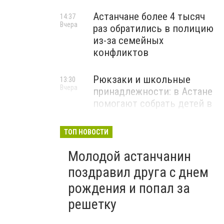
Астанчане более 4 тысяч
14:37
Вчера
раз обратились в полицию
из-за семейных
конфликтов
Рюкзаки и школьные
13:30
Вчера
принадлежности: в Астане
помогают собрать детей в
школу
ТОП НОВОСТИ
Молодой астанчанин
поздравил друга с днем
рождения и попал за
решетку