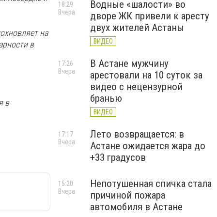
Водные «шалости» во
18:29
Вчера
дворе ЖК привели к аресту
двух жителей Астаны
дохновляет на
ВИДЕО
арности в
В Астане мужчину
17:26
Вчера
арестовали на 10 суток за
видео с нецензурной
бранью
я в
ВИДЕО
Лето возвращается: в
17:17
Вчера
Астане ожидается жара до
+33 градусов
Непотушенная спичка стала
15:20
Вчера
причиной пожара
автомобиля в Астане