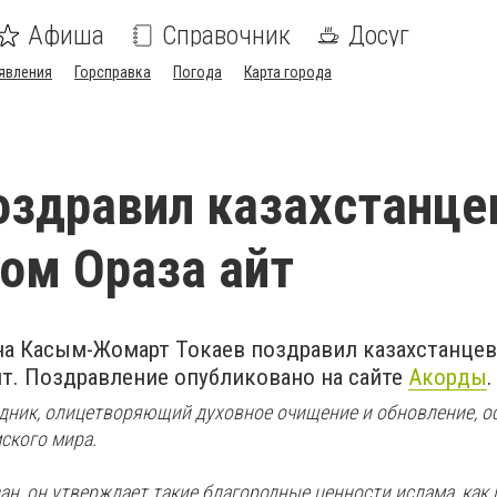
Афиша
Справочник
Досуг
явления
Горсправка
Погода
Карта города
оздравил казахстанце
ом Ораза айт
на Касым-Жомарт Токаев поздравил казахстанцев
йт. Поздравление опубликовано на сайте
Акорды
.
дник, олицетворяющий духовное очищение и обновление, о
ского мира.
н, он утверждает такие благородные ценности ислама, как