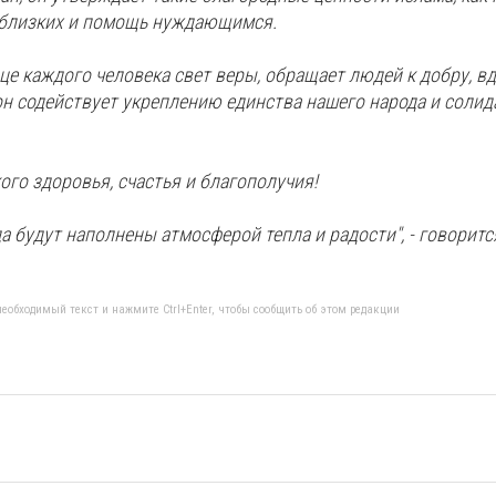
о близких и помощь нуждающимся.
дце каждого человека свет веры, обращает людей к добру, в
он содействует укреплению единства нашего народа и солид
го здоровья, счастья и благополучия!
а будут наполнены атмосферой тепла и радости", - говоритс
еобходимый текст и нажмите Ctrl+Enter, чтобы сообщить об этом редакции