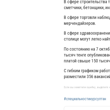
В сфере строительства 
сметчики, бетонщики, и
В сфере торговли наблю
мерчендайзеров.
В сфере здравоохранения
столице могут легко най
По состоянию на 7 октяб
тысяч тенге опубликован
платой свыше 150 тысяч
С гибким графиком рабо
разместили 356 ваканси
Если вы заметили ошибку, выделите н
#специальностинурсултан