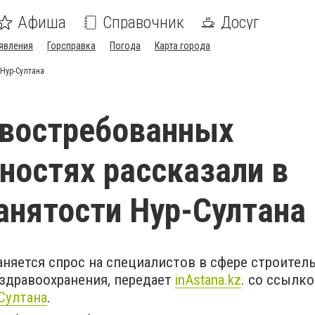
Афиша
Справочник
Досуг
явления
Горсправка
Погода
Карта города
 Нур-Султана
 востребованных
ностях рассказали в
анятости Нур-Султана
аняется спрос на специалистов в сфере строитель
 здравоохранения, передает
inAstana.kz
. со ссылко
Султана
.