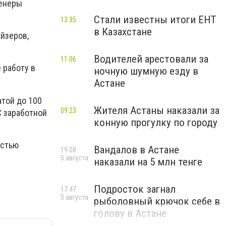
женеры
Стали известны итоги ЕНТ
13:35
в Казахстане
йзеров,
Водителей арестовали за
11:06
 работу в
ночную шумную езду в
Астане
атой до 100
Жителя Астаны наказали за
09:23
С заработной
конную прогулку по городу
остью
Вандалов в Астане
19:08
5 августа
наказали на 5 млн тенге
Подросток загнал
17:47
5 августа
рыболовный крючок себе в
голову в Астане