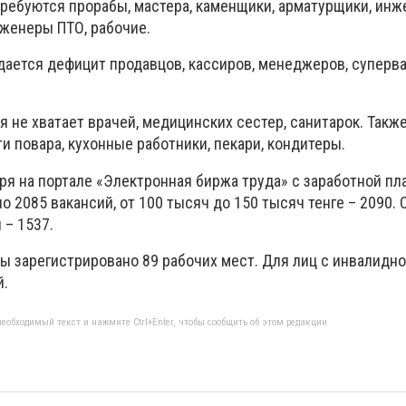
требуются прорабы, мастера, каменщики, арматурщики, ин
нженеры ПТО, рабочие.
дается дефицит продавцов, кассиров, менеджеров, суперва
 не хватает врачей, медицинских сестер, санитарок. Также
ти повара, кухонные работники, пекари, кондитеры.
ря на портале «Электронная биржа труда» с заработной пл
о 2085 вакансий, от 100 тысяч до 150 тысяч тенге – 2090. 
 – 1537.
ты зарегистрировано 89 рабочих мест. Для лиц с инвалидн
й.
еобходимый текст и нажмите Ctrl+Enter, чтобы сообщить об этом редакции