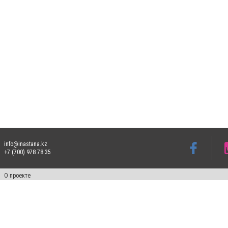
info@inastana.kz
+7 (700) 978 78 35
О проекте
Свидетельство № 17812-СИ от 26 июля 2019 года
Все права защищены. Ретрансляция и цитирование материалов разрешается при ука
Реклама на сайте
Ф