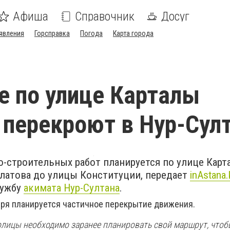
Афиша
Справочник
Досуг
явления
Горсправка
Погода
Карта города
 по улице Карталы
 перекроют в Нур-Сул
-строительных работ планируется по улице Карт
улатова до улицы Конституции, передает
inAstana.
лужбу
акимата Нур-Султана
.
ября планируется частичное перекрытие движения.
олицы необходимо заранее планировать свой маршрут, чтоб