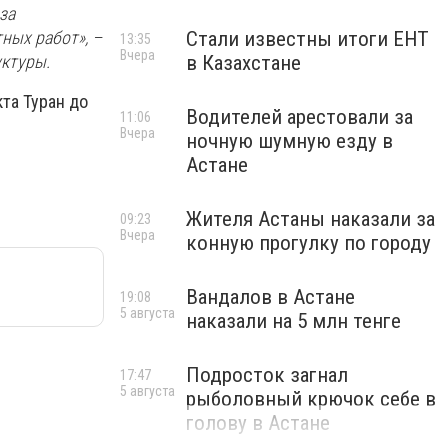
за
Стали известны итоги ЕНТ
ных работ», –
13:35
Вчера
в Казахстане
ктуры.
та Туран до
Водителей арестовали за
11:06
Вчера
ночную шумную езду в
Астане
Жителя Астаны наказали за
09:23
Вчера
конную прогулку по городу
Вандалов в Астане
19:08
5 августа
наказали на 5 млн тенге
Подросток загнал
17:47
5 августа
рыболовный крючок себе в
голову в Астане