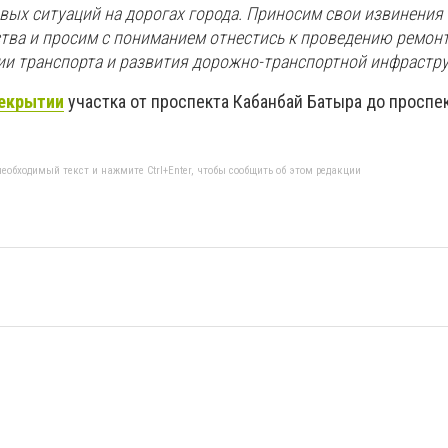
вых ситуаций на дорогах города. Приносим свои извинения 
тва и просим с пониманием отнестись к проведению ремонт
и транспорта и развития дорожно-транспортной инфрастру
екрытии
участка от проспекта
Кабанбай Батыра до проспек
еобходимый текст и нажмите Ctrl+Enter, чтобы сообщить об этом редакции