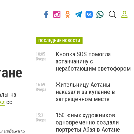
ПОСЛЕДНИЕ НОВОСТИ
Кнопка SOS помогла
18:05
Вчера
астанчанину с
тане
неработающим светофором
Жительницу Астаны
16:59
Вчера
наказали за купание в
алы на
запрещенном месте
kz
со
150 юных художников
15:31
Вчера
одновременно создали
портреты Абая в Астане
ы избежать