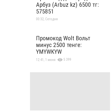
Арбуз (Arbuz kz) 6500 тг:
575851
00:32, Сегодня
Промокод Wolt Вольт
минус 2500 тенге:
YMYWKYW
5 399
12:41, 1 июня