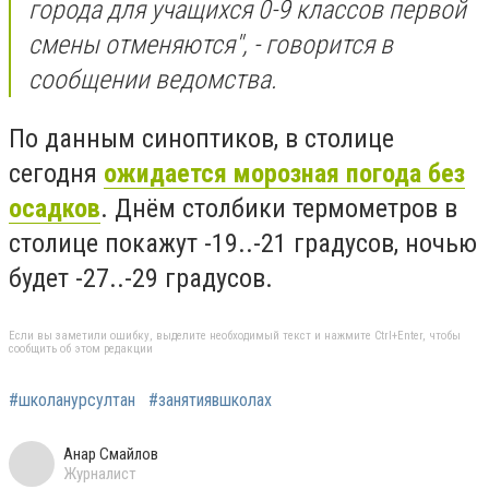
города для учащихся 0-9 классов первой
смены отменяются", - говорится в
сообщении ведомства.
По данным синоптиков, в столице
сегодня
ожидается морозная погода без
осадков
.
Днём столбики термометров в
столице покажут -19..-21 градусов, ночью
будет -27..-29 градусов.
Если вы заметили ошибку, выделите необходимый текст и нажмите Ctrl+Enter, чтобы
сообщить об этом редакции
#школанурсултан
#занятиявшколах
Анар Смайлов
Журналист