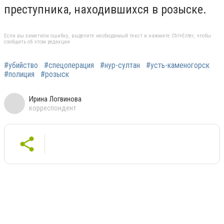
преступника, находившихся в розыске.
Если вы заметили ошибку, выделите необходимый текст и нажмите Ctrl+Enter, чтобы
сообщить об этом редакции
#убийство
#спецоперация
#нур-султан
#усть-каменогорск
#полиция
#розыск
Ирина Логвинова
корреспондент