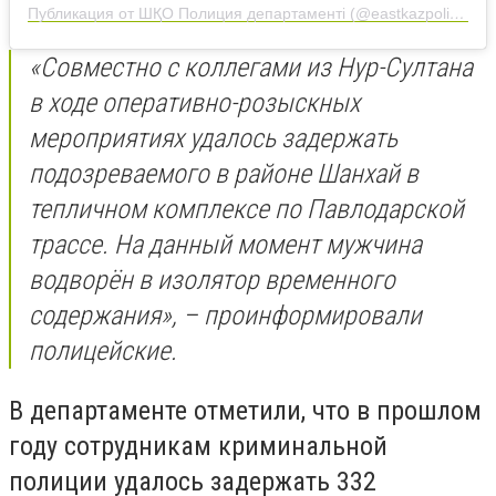
Публикация от ШҚО Полиция департаменті (@eastkazpolice)
28
«Совместно с коллегами из Нур-Султана
в ходе оперативно-розыскных
мероприятиях удалось задержать
подозреваемого в районе Шанхай в
тепличном комплексе по Павлодарской
трассе. На данный момент мужчина
водворён в изолятор временного
содержания», – проинформировали
полицейские.
В департаменте отметили, что в прошлом
году сотрудникам криминальной
полиции удалось задержать 332