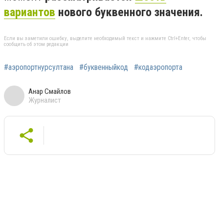
вариантов
нового буквенного значения.
Если вы заметили ошибку, выделите необходимый текст и нажмите Ctrl+Enter, чтобы
сообщить об этом редакции
#аэропортнурсултана
#буквенныйкод
#кодаэропорта
Анар Смайлов
Журналист