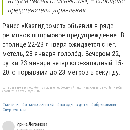
второй смены отменяются», – сообщили
представители управления.
Ранее «Казгидромет» объявил в ряде
регионов штормовое предупреждение. В
столице 22-23 января ожидается снег,
метель, 23 января гололёд. Вечером 22,
сутки 23 января ветер юго-западный 15-
20, с порывами до 23 метров в секунду.
Если вы заметили ошибку, выделите необходимый текст и нажмите Ctrl+Enter, чтобы
сообщить об этом редакции
#метель
#отмена занятий
#погода
#дети
#образование
#нур-султан
Ирина Логвинова
корреспондент